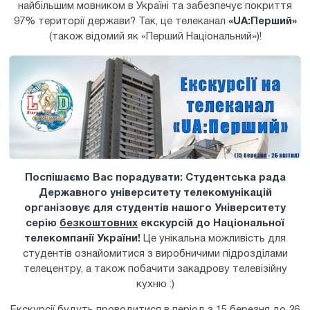
найбільшим мовником в Україні та забезпечує покриття
97% території держави? Так, це телеканал
«
UA
:Перший»
(також відомий як «Перший Національний»)!
Поспішаємо Вас порадувати: Студентська рада
Державного університету телекомунікацій
організовує для студентів нашого Університету
серію
безкоштовних
екскурсій до Національної
телекомпанії України!
Це унікальна можливість для
студентів ознайомитися з виробничими підрозділами
телецентру, а також побачити закадрову телевізійну
кухню :)