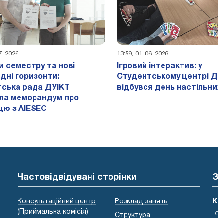
07-2026
13:59, 01-06-2026
и семестру та нові
Ігровий інтерактив: у
дні горизонти:
Студентському центрі Д
ська рада ДУІКТ
відбувся день настільних
ла меморандум про
цю з AIESEC
Частовідвідувані сторінки
З
Консультаційний центр
Розклад занять
К
(Приймальна комісія)
Т
Структура