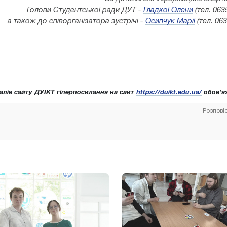
Голови Студентської ради ДУТ -
Гладкої Олени
(тел. 063
а також до співорганізатора зустрічі -
Осипчук Марії
(тел. 06
алів сайту ДУІКТ гіперпосилання на сайт
https://duikt.edu.ua/
обов'яз
Розпові