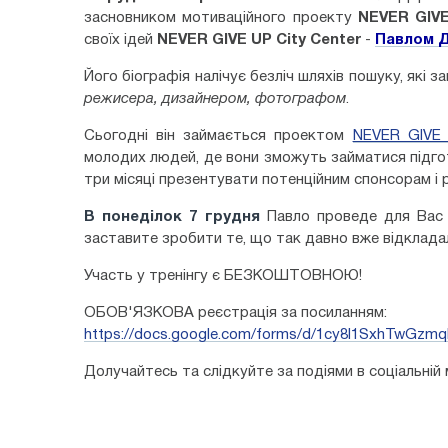
засновником мотиваційного проекту
NEVER GIV
своїх ідей
NEVER GIVE UP City Center
-
Павлом 
Його біографія налічує безліч шляхів пошуку, які з
режисера
,
дизайнером
,
фотографом
.
Сьогодні він займається проектом
NEVER GIVE
молодих людей, де вони зможуть займатися підгот
три місяці презентувати потенційним спонсорам і
В понеділок 7 грудня
Павло проведе для Ва
заставите зробити те, що так давно вже відклада
Участь у тренінгу є БЕЗКОШТОВНОЮ!
ОБОВ'ЯЗКОВА реєстрація за посиланням:
https://docs.google.com/forms/d/1cy8l1SxhTwG
Долучайтесь та слідкуйте за подіями в соціальній