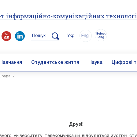
т інформаційно-комунікаційних технолог
Select
Пошук
Укр.
Eng.
lang
Навчання
Студентське життя
Наука
Цифрові т
а рада
/
Друзі!
ого університету телекомунікацій відбудеться зустріч сту