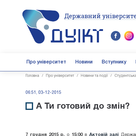
Державний університе
Про університет
Новини
Вступнику
Головна
/
Про університет
/
Новини та події
/
Студентськ
06:51, 03-12-2015
А Ти готовий до змін?
7 грудня 2015 р.
о
15:00
в
Актовій залі
Державн