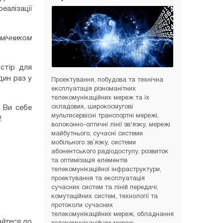
еалізації
мічником
стір для
дин раз у
Проектування, побудова та технічна
експлуатація різноманітних
телекомунікаційних мереж та їх
складових, широкосмугові
, Ви себе
мультисервісні транспортні мережі,
!
волоконно-оптичні лінії зв'язку, мережі
майбутнього, сучасні системи
мобільного зв`язку, системи
абонентського радіодоступу, розвиток
та оптимізація елементів
телекомунікаційної інфраструктури,
проектування та експлуатація
сучасних систем та ліній передачі,
комутаційних систем, технології та
протоколи сучасних
телекомунікаційних мереж, обладнання
айтеся до