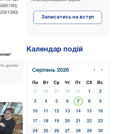
телекомунікаційних мереж.
5885190),
32561380).
Календар подій
кове!
сти друзям:
‹
›
Серпень 2026
Пн
Вт
Ср
Чт
Пт
Сб
Вс
27
28
29
30
31
1
2
3
4
5
6
7
8
9
10
11
12
13
14
15
16
17
18
19
20
21
22
23
24
25
26
27
28
29
30