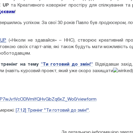
E UP
та Креативного коворкінг простіру для спілкування та р
Дєєвим
!
авершились успіхом. За свої 30 років Павло був
продюсером
,
по
 UP
(
«Ніколи не здавайся» – ННС
)
, створює креативний про
овкою своїх старт-апів, які також будуть мати можливість о
 роботодавцям.
с
тренінг на тему
"Ти готовий до змін!"
Відвідавши захід
ли (навіть курсовий проект, який уже скоро захищати
)
zmqP7wJvtVcODlVmlfQHvGbZq6xZ_Wo0/viewform
 мережі:
[7.12] Тренінг "Ти готовий до змін!"
.
За детальною інформацією зверт