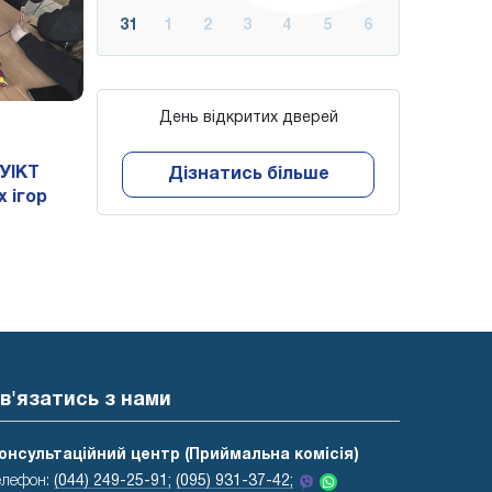
31
1
2
3
4
5
6
День відкритих дверей
УІКТ
Дізнатись більше
 ігор
в'язатись з нами
онсультаційний центр (Приймальна комісія)
елефон:
(044) 249-25-91;
(095) 931-37-42;