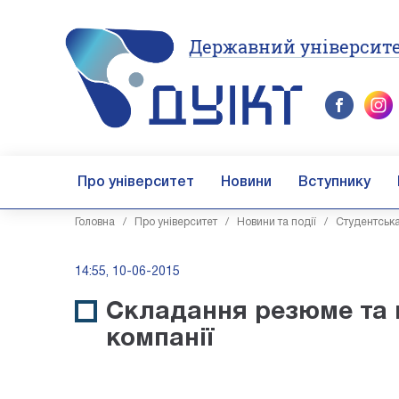
Державний університе
Про університет
Новини
Вступнику
Головна
/
Про університет
/
Новини та події
/
Студентськ
14:55, 10-06-2015
Складання резюме та п
компанії