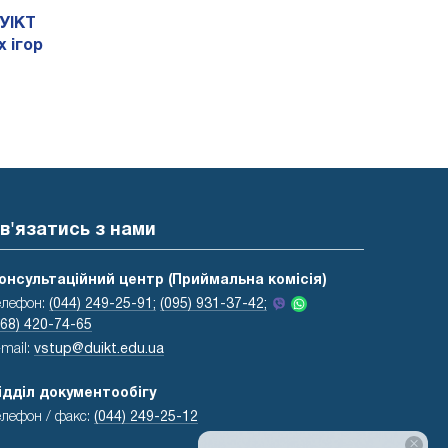
УІКТ
 ігор
в'язатись з нами
онсультаційний центр (Приймальна комісія)
елефон:
(044) 249-25-91;
(095) 931-37-42;
068) 420-74-65
-mail:
vstup@duikt.edu.ua
ідділ документообігу
елефон / факс:
(044) 249-25-12
×