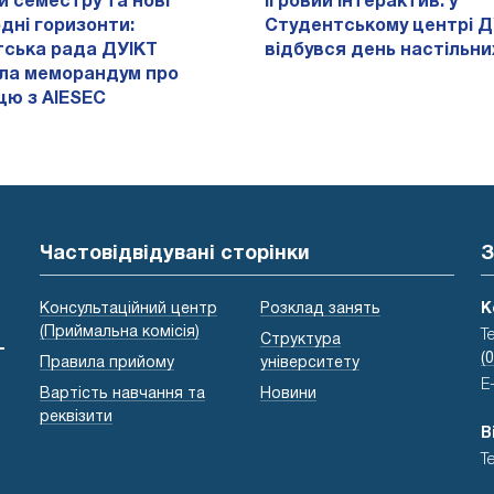
и семестру та нові
Ігровий інтерактив: у
дні горизонти:
Студентському центрі Д
ська рада ДУІКТ
відбувся день настільних
ла меморандум про
цю з AIESEC
Частовідвідувані сторінки
З
Консультаційний центр
Розклад занять
К
(Приймальна комісія)
Т
Структура
-
(
Правила прийому
університету
E
Вартість навчання та
Новини
реквізити
В
Т