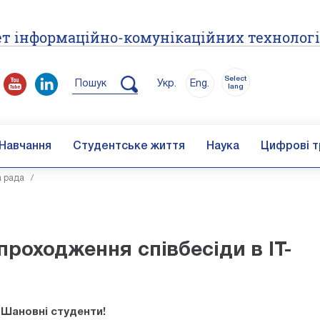
т інформаційно-комунікаційних технолог
Select
Пошук
Укр.
Eng.
lang
Навчання
Студентське життя
Наука
Цифрові т
а рада
/
роходження співбесіди в ІТ-
Шановні студенти!