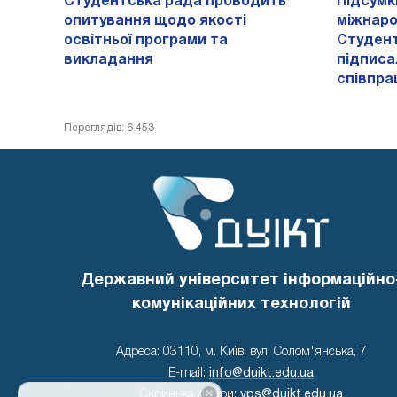
Студентська рада проводить
Підсумк
опитування щодо якості
міжнаро
освітньої програми та
Студент
викладання
підписа
співпра
Переглядів: 6 453
Державний університет інформаційно
комунікаційних технологій
Адреса: 03110, м. Київ, вул. Солом'янська, 7
E-mail:
info@duikt.edu.ua
×
Скринька довіри:
vps@duikt.edu.ua