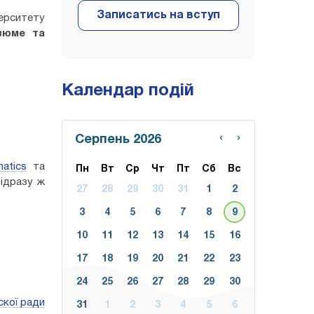
рситету
зюме та
Календар подій
‹
›
Серпень 2026
atics
та
Пн
Вт
Ср
Чт
Пт
Сб
Вс
відразу ж
27
28
29
30
31
1
2
3
4
5
6
7
8
9
10
11
12
13
14
15
16
17
18
19
20
21
22
23
24
25
26
27
28
29
30
скої ради
31
1
2
3
4
5
6