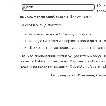
12 ч
теле
проходження співбесіди в ІТ-компанії»
На семінарі ви дізнаєтесь:
Як має виглядати CV молодого фахівця;
Як підготуватися до першої співбесіди з HR-с
Що ховається за процедурою адаптації співро
Під час проведення семінару (майстер-класу), 
проекту
Labitex
(
Олександр Марченко
та
Дмитро
подати на вакантні посади у CyberBionic Systemati
Не пропустіть! Можливо, Ви зн