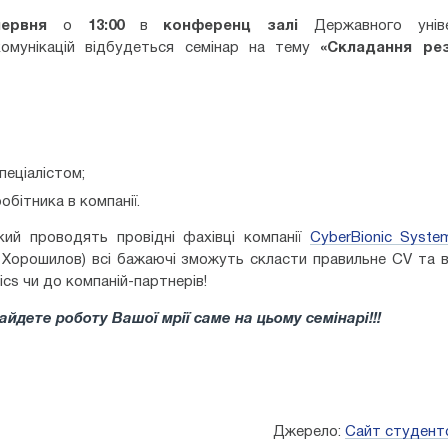
ервня
о
13:00
в
конференц залі
Державного уніве
комунікацій відбудеться семінар на тему
«Складання ре
пеціалістом;
бітника в компанії.
який проводять провідні фахівці компанії
CyberBionic System
 Хорошилов
) всі бажаючі зможуть скласти правильне CV та 
cs чи до компаній-партнерів!
айдете роботу Вашої мрії саме на цьому семінарі!!!
Джерело:
Сайт студент