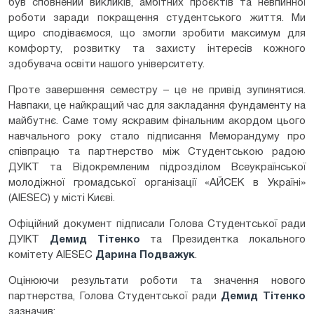
був сповнений викликів, амбітних проєктів та невпинної
роботи заради покращення студентського життя. Ми
щиро сподіваємося, що змогли зробити максимум для
комфорту, розвитку та захисту інтересів кожного
здобувача освіти нашого університету.
Проте завершення семестру – це не привід зупинятися.
Навпаки, це найкращий час для закладання фундаменту на
майбутнє. Саме тому яскравим фінальним акордом цього
навчального року стало підписання Меморандуму про
співпрацю та партнерство між Студентською радою
ДУІКТ та Відокремленим підрозділом Всеукраїнської
молодіжної громадської організації «АЙСЕК в Україні»
(AIESEC) у місті Києві.
Офіційний документ підписали Голова Студентської ради
ДУІКТ
Демид Тітенко
та Президентка локального
комітету AIESEC
Дарина Подважук
.
Оцінюючи результати роботи та значення нового
партнерства, Голова Студентської ради
Демид Тітенко
зазначив: