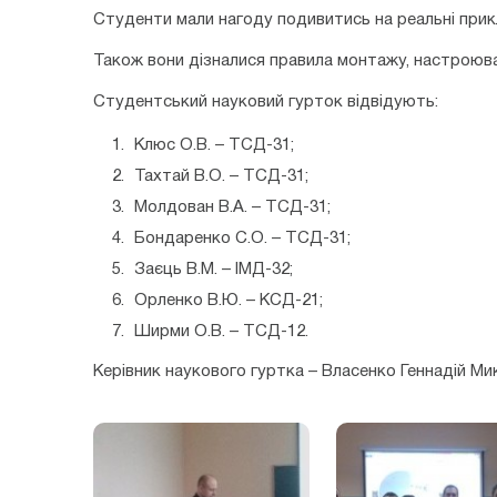
Студенти мали нагоду подивитись на реальні прикл
Також вони дізналися правила монтажу, настроюва
Студентський науковий гурток відвідують:
Клюс О.В. – ТСД-31;
Тахтай В.О. – ТСД-31;
Молдован В.А. – ТСД-31;
Бондаренко С.О. – ТСД-31;
Заєць В.М. – ІМД-32;
Орленко В.Ю. – КСД-21;
Ширми О.В. – ТСД-12.
Керівник наукового гуртка – Власенко Геннадій Ми