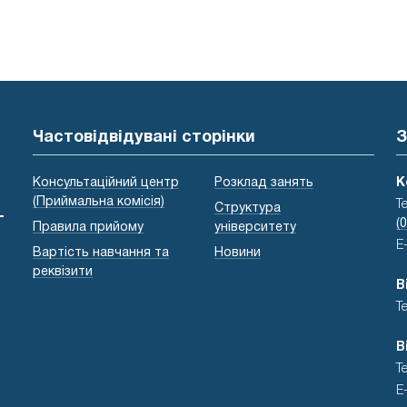
Частовідвідувані сторінки
З
Консультаційний центр
Розклад занять
К
(Приймальна комісія)
Т
Структура
-
(
Правила прийому
університету
E
Вартість навчання та
Новини
реквізити
В
Т
В
Т
E