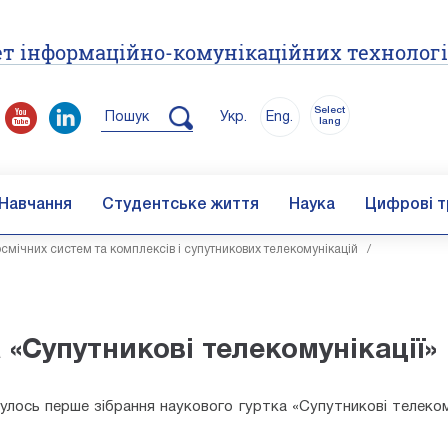
т інформаційно-комунікаційних технолог
Select
Пошук
Укр.
Eng.
lang
Навчання
Студентське життя
Наука
Цифрові т
мічних систем та комплексів і супутникових телекомунікацій
/
 «Супутникові телекомунікації»
булось перше зібрання наукового гуртка «Супутникові телекому