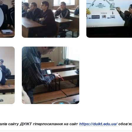
алів сайту ДУІКТ гіперпосилання на сайт
https://duikt.edu.ua/
обов'яз