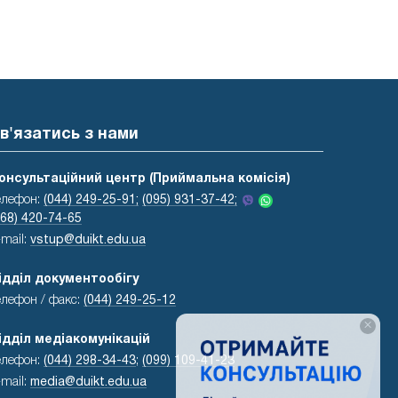
в'язатись з нами
онсультаційний центр (Приймальна комісія)
елефон:
(044) 249-25-91;
(095) 931-37-42;
068) 420-74-65
-mail:
vstup@duikt.edu.ua
ідділ документообігу
елефон / факс:
(044) 249-25-12
×
ідділ медіакомунікацій
елефон:
(044) 298-34-43
;
(099) 109-41-23
-mail:
media@duikt.edu.ua