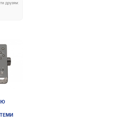
сти друзям:
НЮ
СТЕМИ