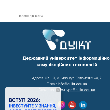
Переглядів: 8 523
Державний університет інформаційно
комунікаційних технологій
Адреса: 03110, м. Київ, вул. Солом'янська, 7
E-mail:
info@duikt.edu.ua
×
Скринька довіри:
vps@duikt.edu.ua