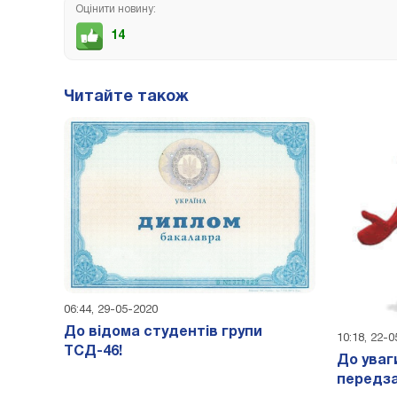
Оцінити новину:
14
Читайте також
06:44, 29-05-2020
До відома студентів групи
10:18, 22-
ТСД-46!
До уваг
передза