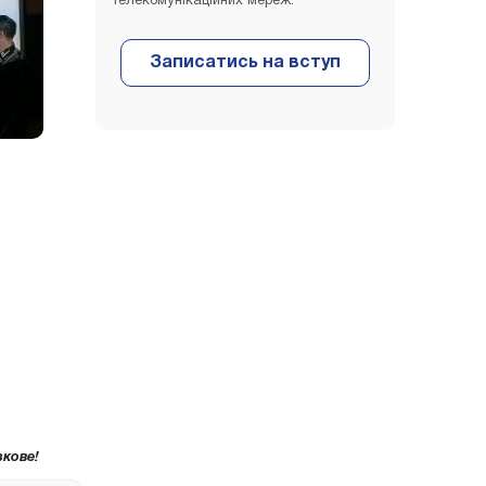
телекомунікаційних мереж.
кове!