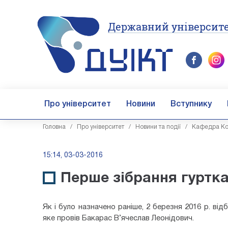
Державний університе
Про університет
Новини
Вступнику
Головна
/
Про університет
/
Новини та події
/
Кафедра Кос
15:14, 03-03-2016
Перше зібрання гуртка
Як і було назначено раніше, 2 березня 2016 р. від
яке провів Бакарас В’ячеслав Леонідович.