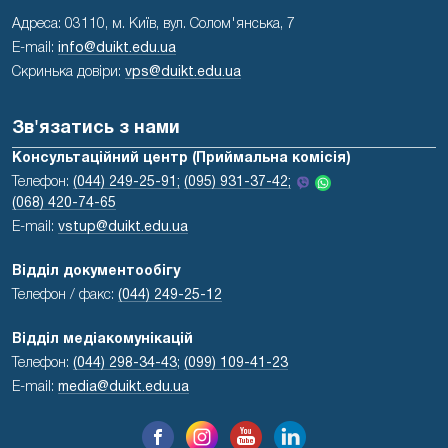
Адреса: 03110, м. Київ, вул. Солом'янська, 7
E-mail:
info@duikt.edu.ua
Скринька довіри:
vps@duikt.edu.ua
Зв'язатись з нами
Консультаційний центр (Приймальна комісія)
Телефон:
(044) 249-25-91;
(095) 931-37-42;
(068) 420-74-65
E-mail:
vstup@duikt.edu.ua
Відділ документообігу
Телефон / факс:
(044) 249-25-12
Відділ медіакомунікацій
Телефон:
(044) 298-34-43
;
(099) 109-41-23
E-mail:
media@duikt.edu.ua