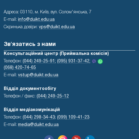
Адреса: 03110, м. Київ, вул. Солом'янська, 7
E-mail:
info@duikt.edu.ua
Скринька довіри:
vps@duikt.edu.ua
Зв'язатись з нами
Консультаційний центр (Приймальна комісія)
Телефон:
(044) 249-25-91;
(095) 931-37-42;
(068) 420-74-65
E-mail:
vstup@duikt.edu.ua
Відділ документообігу
Телефон / факс:
(044) 249-25-12
Відділ медіакомунікацій
Телефон:
(044) 298-34-43
;
(099) 109-41-23
E-mail:
media@duikt.edu.ua