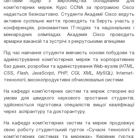
світовий лідер з виробництва обладнання для
комп’ютерних мереж. Курс CCNA за програмою Cisco
надається безкоштовно. Студенти Академії Cisco ведуть
активне суспільне життя: проводять та беруть участь у
конференціях, різноманітних ІТ-подіях та національних і
міжнародних олімпіадах. Академія Cisco проводить
ярмарки вакансій та зустрічі з рекрутськими агенціями.
Під час навчання студенти вивчають основи побудови та
адміністрування комп’ютерних мереж та корпоративних
баз даних, розробки та адміністрування Web-вузлів (
HTML,
CSS, Flash, JavaScript, PHP, CGI, XML, MySQL)
, Internet-
технології, високопродуктивні обчислювальні системи.
На кафедрі комп’ютерних систем та мереж створені всі
умови для швидкого наукового зростання студентів,
здійснюється підготовка спеціалістів вищої кваліфікації
через аспірантуру та докторантуру.
На кафедрі комп’ютерних систем та мереж продовжує
свою роботу студентський гурток «Сучасні технології в
комп’ютерних системах та мережах». Керівник гуртка: