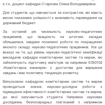
к.т.н., доцент кафедри Старкова Олена Володимирівна.
Для студентів, що навчаються за контрактом, які мають
високі показники успішності є можливість переведення на
державний бюджет.
За останній рік чисельність науково-педагогічних
працівників, що працюють на штатних засадах
збільшилася, завдяки посиленої роботи по покращенню
якісного складу науково-педагогічних працівників. Усе це
вказує на те, що рівень науково-педагогічної кваліфікації
викладачів кафедри комп’ютерних систем та мереж, які
забезпечують підготовку магістрів за напрямом 6.050102
«Комп’ютерна інженерія» є достатнім для вирішення
завдань і має позитивну тенденцію розвитку.
Випусковою кафедрою комп’ютерних систем та мереж
проводиться значна науково-дослідна робота з
підвищення ефективності комп’ютерних систем та мереж,
до якої залучаються студенти. Напрямок наукових
досліджень безпосередньо пов'язаний з напрямком