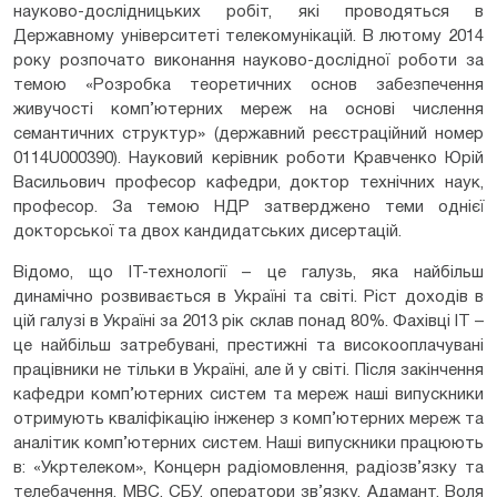
науково-дослідницьких робіт, які проводяться в
Державному університеті телекомунікацій. В лютому 2014
року розпочато виконання науково-дослідної роботи за
темою «Розробка теоретичних основ забезпечення
живучості комп’ютерних мереж на основі числення
семантичних структур» (державний реєстраційний номер
0114U000390). Науковий керівник роботи Кравченко Юрій
Васильович професор кафедри, доктор технічних наук,
професор. За темою НДР затверджено теми однієї
докторської та двох кандидатських дисертацій.
Відомо, що ІТ-технології – це галузь, яка найбільш
динамічно розвивається в Україні та світі. Ріст доходів в
цій галузі в Україні за 2013 рік склав понад 80%. Фахівці ІТ –
це найбільш затребувані, престижні та високооплачувані
працівники не тільки в Україні, але й у світі. Після закінчення
кафедри комп’ютерних систем та мереж наші випускники
отримують кваліфікацію інженер з комп’ютерних мереж та
аналітик комп’ютерних систем. Наші випускники працюють
в: «Укртелеком», Концерн радіомовлення, радіозв’язку та
телебачення, МВС, СБУ, оператори зв’язку, Адамант, Воля