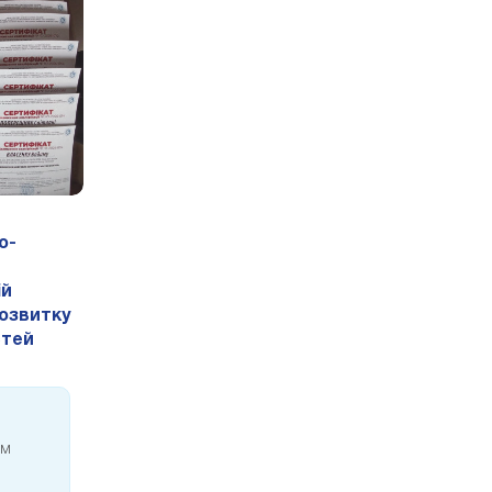
о-
ій
озвитку
стей
им