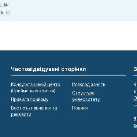
t_ki/
duikt/
Частовідвідувані сторінки
З
Консультаційний центр
Розклад занять
К
(Приймальна комісія)
Т
Структура
-
(
Правила прийому
університету
E
Вартість навчання та
Новини
реквізити
В
Т