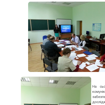
На сьо
комуні
забезп
дослід