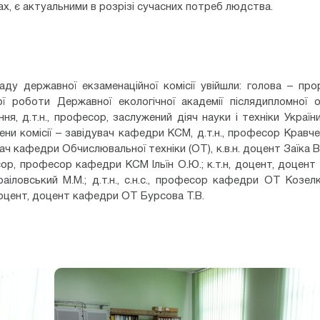
х, є актуальними в розрізі сучасних потреб людства.
аду державної екзаменаційної комісії увійшли: голова – пр
ої роботи Державної екологічної академії післядипломної 
ння, д.т.н., професор, заслужений діяч науки і техніки Украї
лени комісії – завідувач кафедри КСМ, д.т.н., професор Кравче
ач кафедри Обчислювальної техніки (ОТ), к.в.н. доцент Заїка В.Ф
ор, професор кафедри КСМ Ільїн О.Ю.; к.т.н, доцент, доцен
іловський М.М.; д.т.н., с.н.с., професор кафедри ОТ Козелк
 доцент, доцент кафедри ОТ Бурсова Т.В.