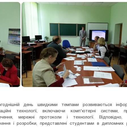
годнішній день швидкими темпами розвиваються інфор
каційні технології, включаючи комп'ютерні системи, п
ечення, мережні протоколи і технології. Відповідно, 
ження і розробки, представлені студентами в дипломних 