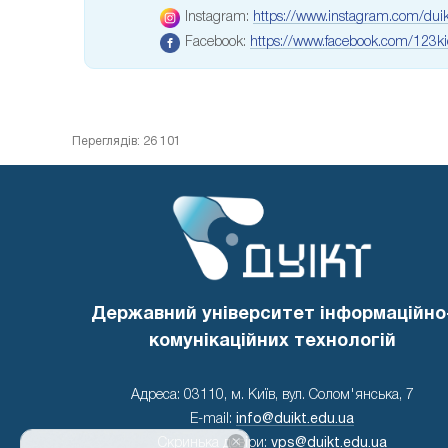
Instagram:
https://www.instagram.com/duik
Facebook:
https://www.facebook.com/123ki
Переглядів: 26 101
Державний університет інформаційно
комунікаційних технологій
Адреса: 03110, м. Київ, вул. Солом'янська, 7
E-mail:
info@duikt.edu.ua
×
Скринька довіри:
vps@duikt.edu.ua