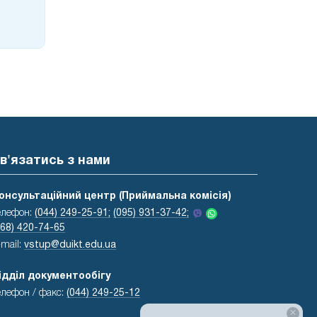
в'язатись з нами
онсультаційний центр (Приймальна комісія)
елефон:
(044) 249-25-91;
(095) 931-37-42;
068) 420-74-65
-mail:
vstup@duikt.edu.ua
ідділ документообігу
елефон / факс:
(044) 249-25-12
×