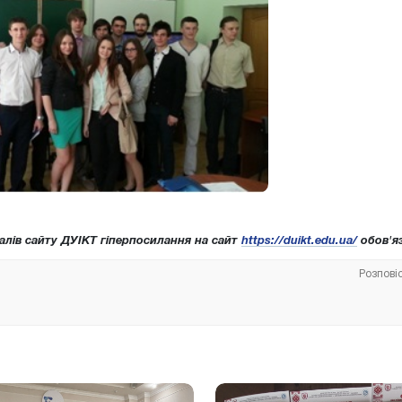
алів сайту ДУІКТ гіперпосилання на сайт
https://duikt.edu.ua/
обов'яз
Розпові