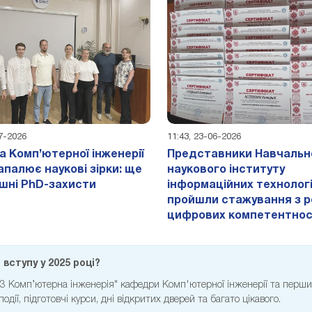
07-2026
11:43, 23-06-2026
 Комп’ютерної інженерії
Представники Навчальн
апалює наукові зірки: ще
наукового інституту
ішні PhD-захисти
інформаційних технолог
пройшли стажування з р
цифрових компетентно
вступу у 2025 році?
123 Комп’ютерна інженерія" кафедри Комп'ютерної інженерії та перш
ії, підготовчі курси, дні відкритих дверей та багато цікавого.