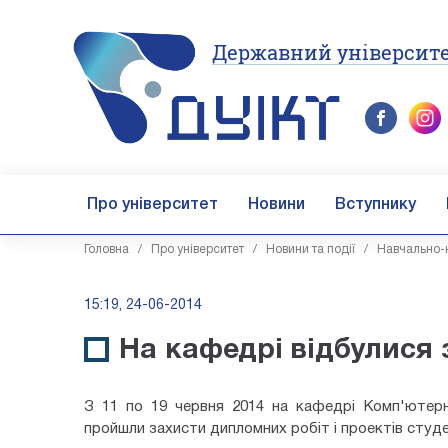
Державний університе
Про університет
Новини
Вступнику
Головна
/
Про університет
/
Новини та події
/
Навчально-н
15:19, 24-06-2014
На кафедрі відбулися 
З 11 по 19 червня 2014 на кафедрі Комп'ютерн
пройшли захисти дипломних робіт і проектів студен