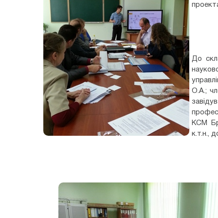
проекта
До скл
науков
управлі
О.А.; ч
завідув
профес
КСМ Бра
к.т.н.,