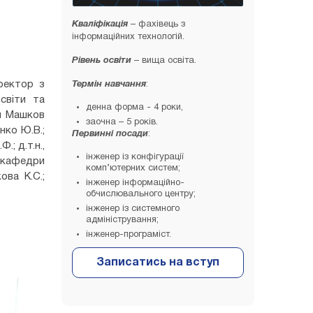
Кваліфікація
– фахівець з
інформаційних технологій.
Рівень освіти
– вища освіта.
оректор з
Термін навчання
:
освіти та
денна форма - 4 роки,
ни Машков
заочна – 5 років.
нко Ю.В.;
Первинні посади
:
.; д.т.н.,
інженер із конфігурації
т кафедри
комп’ютерних систем;
ова К.С.;
інженер інформаційно-
обчислювального центру;
інженер із системного
адміністрування;
інженер-програміст.