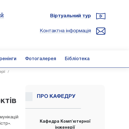
ій
Віртуальний тур
Контактна інформація
ренінги
Фотогалерея
Бібліотека
рії
/
ПРО КАФЕДРУ
ктів
унікацій
Кафедра Комп'ютерної
істр».
інженерії