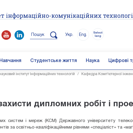
т інформаційно-комунікаційних технолог
Select
Пошук
Укр.
Eng.
lang
Навчання
Студентське життя
Наука
Цифрові т
ауковий інститут Інформаційних технологій
/
Кафедра Комп'ютерної інжене
захисти дипломних робіт і прое
их систем і мереж (КСМ) Державного університету телеком
тів за освітньо-кваліфікаційними рівнями «спеціаліст» та «маг