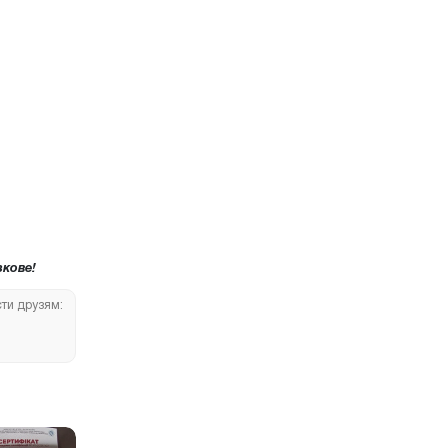
кове!
сти друзям: