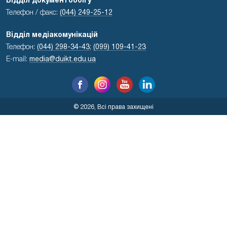
Відділ документообігу
Телефон / факс:
(044) 249-25-12
Відділ медіакомунікацій
Телефон:
(044) 298-34-43
;
(099) 109-41-23
E-mail:
media@duikt.edu.ua
© 2026, Всі права захищені