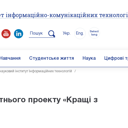
т інформаційно-комунікаційних технолог
Select
Пошук
Укр.
Eng.
lang
Навчання
Студентське життя
Наука
Цифрові т
ауковий інститут Інформаційних технологій
/
тнього проекту «Кращі з