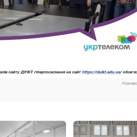
алів сайту ДУІКТ гіперпосилання на сайт
https://duikt.edu.ua/
обов'яз
Розпові