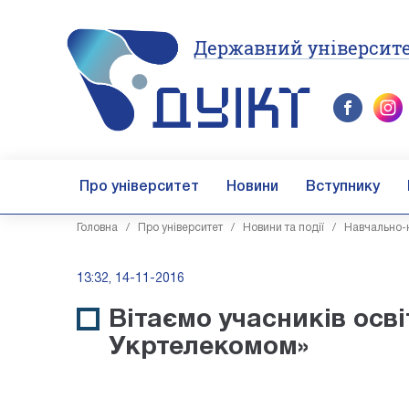
Державний університе
Про університет
Новини
Вступнику
Головна
/
Про університет
/
Новини та події
/
Навчально-н
13:32, 14-11-2016
Вітаємо учасників осві
Укртелекомом»