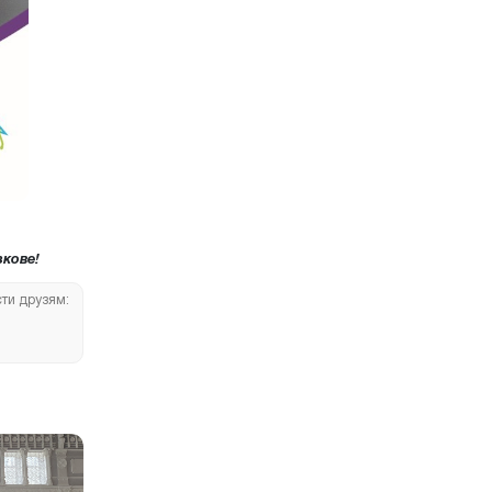
кове!
сти друзям: