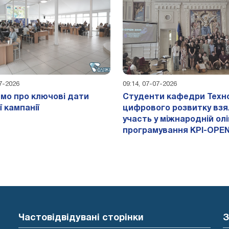
07-2026
09:14, 07-07-2026
мо про ключові дати
Студенти кафедри Техно
ї кампанії
цифрового розвитку взя
участь у міжнародній олі
програмування KPI-OPEN
Частовідвідувані сторінки
З