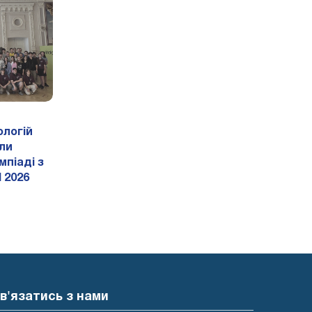
логій
ли
мпіаді з
 2026
в'язатись з нами