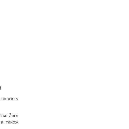
!
 проекту
тня. Його
, а також