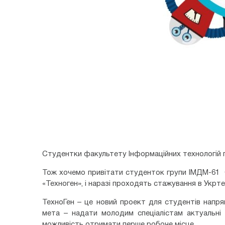
Студентки факультету Інформаційних технологій п
Тож хочемо привітати студенток групи ІМДМ-61 
«Техноген», і наразі проходять стажування в Укрте
ТехноГен – це новий проект для студентів напря
мета – надати молодим спеціалістам актуальні 
можливість отримати перше робоче місце.