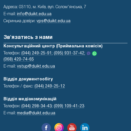
Адреса: 03110, м. Київ, вул. Солом'янська, 7
E-mail:
info@duikt.edu.ua
Скринька довіри:
vps@duikt.edu.ua
Зв'язатись з нами
Консультаційний центр (Приймальна комісія)
Телефон:
(044) 249-25-91;
(095) 931-37-42;
(068) 420-74-65
E-mail:
vstup@duikt.edu.ua
Відділ документообігу
Телефон / факс:
(044) 249-25-12
Відділ медіакомунікацій
Телефон:
(044) 298-34-43
;
(099) 109-41-23
E-mail:
media@duikt.edu.ua