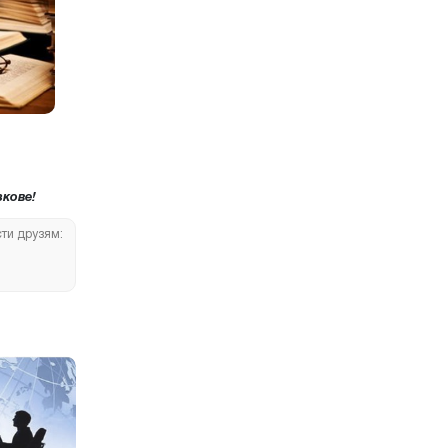
кове!
сти друзям: