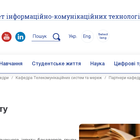
т інформаційно-комунікаційних технолог
Select
Пошук
Укр.
Eng.
lang
Навчання
Студентське життя
Наука
Цифрові т
едри
/
Кафедра Телекомунікаційних систем та мереж
/
Партнери кафед
ту