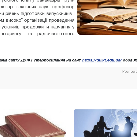
пускного іспиту бакалаврів групи
доктор технічних наук, професор
 рівень підготовки випускників і
м високої організації проведення
ипускників продовжити навчання у
ніторингу та радіочастотного
алів сайту ДУІКТ гіперпосилання на сайт
https://duikt.edu.ua/
обов'яз
Розпові