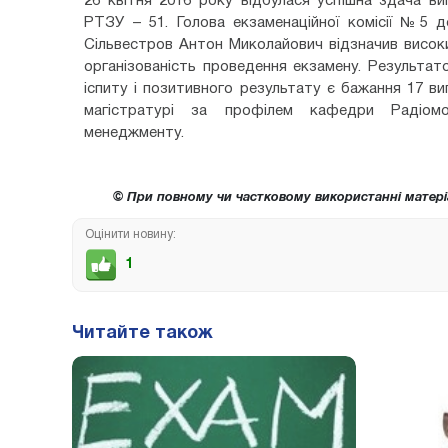
26 квітня 2016 року відбулася успішна здача ви
РТЗУ – 51. Голова екзаменаційної комісії №5 
Сільвестров Антон Миколайович відзначив високий
організованість проведення екзамену. Результато
іспиту і позитивного результату є бажання 17 в
магістратурі за профілем кафедри Радіомо
менеджменту.
© При повному чи частковому використанні матері
Оцінити новину:
1
Читайте також