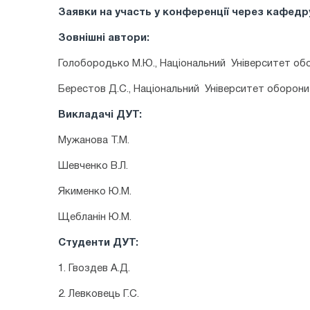
Заявки на участь у конференції через кафед
Зовнішні автори:
Голобородько М.Ю., Національний Університет об
Берестов Д.С., Національний Університет оборони
Викладачі ДУТ:
Мужанова Т.М.
Шевченко В.Л.
Якименко Ю.М.
Щебланін Ю.М.
Студенти ДУТ:
1. Гвоздев А.Д.
2. Левковець Г.С.