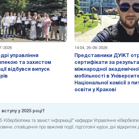
07-2026
14:04, 26-06-2026
дрі управління
Представники ДУІКТ от
зпекою та захистом
сертифікати за результ
ції відбувся випуск
міжнародної академічно
рів
мобільності в Університе
Національної комісії з п
освіти у Кракові
вступу у 2025 році?
25 Кібербезпека та захист інформації" кафедри Управління кібербезп
вини, сповіщення про важливі події, підготовчі курси, дні відкритих