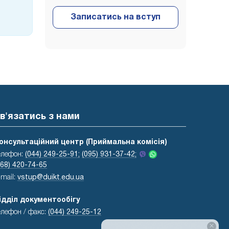
в'язатись з нами
онсультаційний центр (Приймальна комісія)
елефон:
(044) 249-25-91;
(095) 931-37-42;
068) 420-74-65
-mail:
vstup@duikt.edu.ua
ідділ документообігу
елефон / факс:
(044) 249-25-12
×