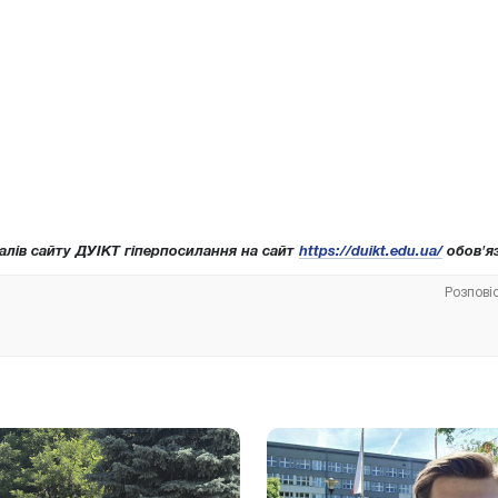
алів сайту ДУІКТ гіперпосилання на сайт
https://duikt.edu.ua/
обов'яз
Розпові