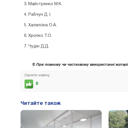
3. Майстренко М.К.
4. Рабчун Д. І.
5. Халапсіна О.А.
6. Хропко Т.О.
7. Чудін Д.Д.
© При повному чи частковому використанні матері
Оцінити новину:
0
Читайте також