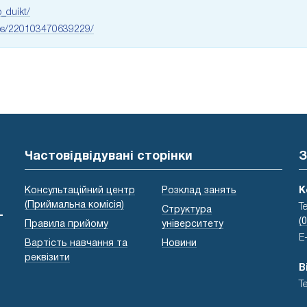
_duikt/
ups/220103470639229/
Частовідвідувані сторінки
З
Консультаційний центр
Розклад занять
К
(Приймальна комісія)
Т
Структура
-
(
Правила прийому
університету
E
Вартість навчання та
Новини
реквізити
В
Т