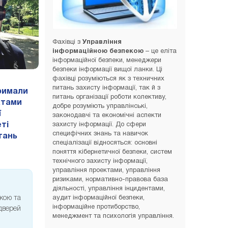
Фахівці з
Управління
інформаційною безпекою
– це еліта
інформаційної безпеки, менеджери
безпеки інформації вищої ланки. Ці
фахівці розуміються як з техничних
питань захисту інформації, так й з
римали
питань організації роботи колективу,
атами
добре розуміють управлінські,
ї
законодавчі та економічні аспекти
захисту інформації. До сфери
ті
специфічних знань та навичок
итань
спеціалізації відносяться: основні
поняття кібернетичної безпеки, систем
технічного захисту інформації,
управління проектами, управління
ризиками, нормативно-правова база
діяльності, управління інцидентами,
аудит інформаційної безпеки,
екою та
інформаційне протиборство,
 дверей
менеджмент та психологія управління.