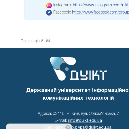
Instagram:
https://www.instagram.com/uikb
Facebook:
https://www.facebook.com/gro
Переглядів: 8 184
Державний університет інформаційно
комунікаційних технологій
Адреса: 03110, м. Київ, вул. Солом'янська, 7
E-mail:
info@duikt.edu.ua
×
Скринька довіри:
vps@duikt.edu.ua