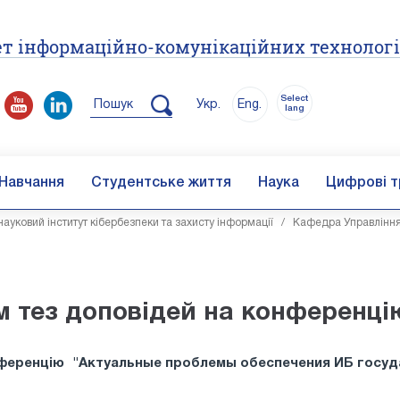
т інформаційно-комунікаційних технолог
Select
Пошук
Укр.
Eng.
lang
Навчання
Студентське життя
Наука
Цифрові т
ауковий інститут кібербезпеки та захисту інформації
/
Кафедра Управління
 тез доповідей на конференці
нференцію
"Актуальные проблемы обеспечения ИБ госу