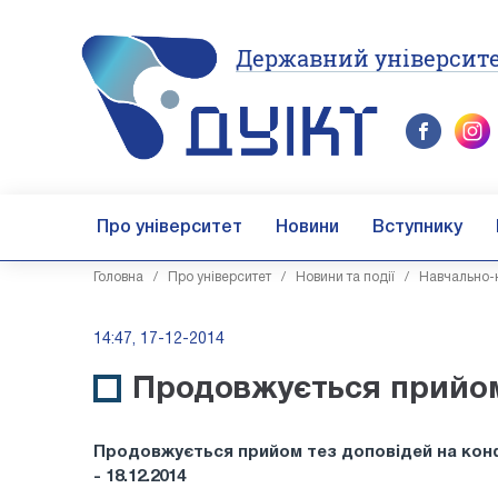
Державний університе
Про університет
Новини
Вступнику
Головна
/
Про університет
/
Новини та події
/
Навчально-н
14:47, 17-12-2014
Продовжується прийом
Продовжується прийом тез доповідей на ко
- 18.12.2014