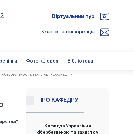
ій
Віртуальний тур
Контактна інформація
ренінги
Фотогалерея
Бібліотека
 кібербезпекою та захистом інформації
/
ПРО КАФЕДРУ
ю
дарства"
Кафедра Управління
кібербезпекою та захистом