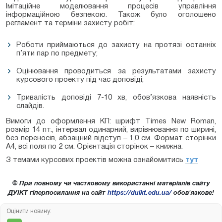
Імітаційне моделювання процесів управління
інформаційною безпекою. Також було оголошено
регламент та терміни захисту робіт:
Роботи приймаються до захисту на протязі останніх
п’яти пар по предмету;
Оцінювання проводиться за результатами захисту
курсового проекту під час доповіді;
Тривалість доповіді 7-10 хв, обов’язкова наявність
слайдів.
Вимоги до оформлення КП: шрифт Times New Roman,
розмір 14 пт., інтервал одинарний, вирівнювання по ширині,
без переносів, абзацний відступ – 1,0 см. Формат сторінки
А4, всі поля по 2 см. Орієнтація сторінок – книжна.
З темами курсових проектів можна ознайомитись
тут
© При повному чи частковому використанні матеріалів сайту
ДУІКТ гіперпосилання на сайт
https://duikt.edu.ua/
обов'язкове!
Оцінити новину: