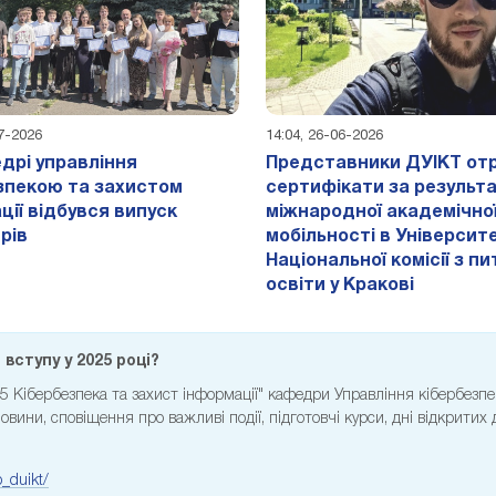
07-2026
14:04, 26-06-2026
дрі управління
Представники ДУІКТ от
зпекою та захистом
сертифікати за результ
ції відбувся випуск
міжнародної академічно
рів
мобільності в Університе
Національної комісії з п
освіти у Кракові
вступу у 2025 році?
25 Кібербезпека та захист інформації" кафедри Управління кібербезп
вини, сповіщення про важливі події, підготовчі курси, дні відкритих
_duikt/