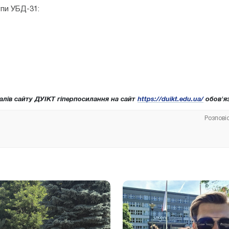
упи УБД-31:
алів сайту ДУІКТ гіперпосилання на сайт
https://duikt.edu.ua/
обов'яз
Розпові