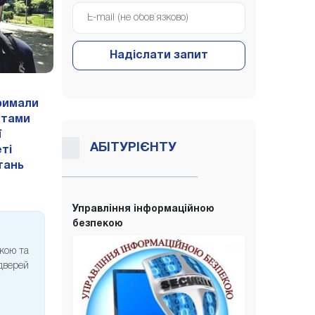
Надіслати запит
римали
атами
ї
АБІТУРІЄНТУ
ті
итань
Управління інформаційною
безпекою
екою та
 дверей