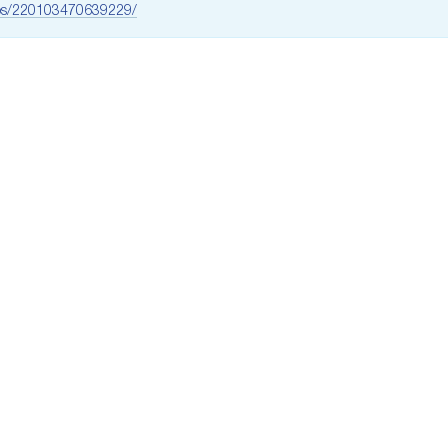
ups/220103470639229/