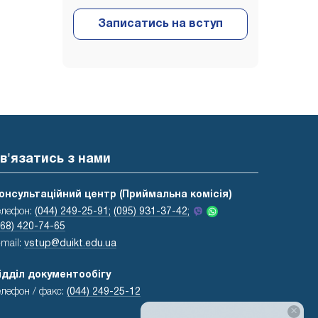
в'язатись з нами
онсультаційний центр (Приймальна комісія)
елефон:
(044) 249-25-91;
(095) 931-37-42;
068) 420-74-65
-mail:
vstup@duikt.edu.ua
ідділ документообігу
елефон / факс:
(044) 249-25-12
×