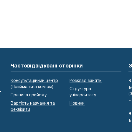
Частовідвідувані сторінки
З
Консультаційний центр
Розклад занять
К
(Приймальна комісія)
Т
Структура
-
(
Правила прийому
університету
E
Вартість навчання та
Новини
реквізити
В
Т