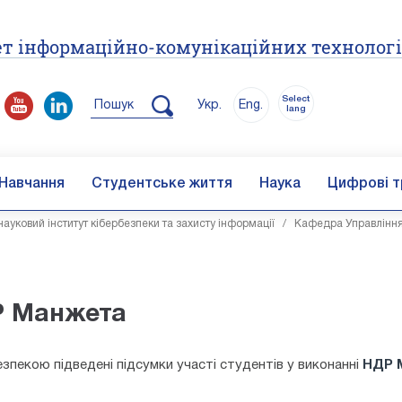
т інформаційно-комунікаційних технолог
Select
Пошук
Укр.
Eng.
lang
Навчання
Студентське життя
Наука
Цифрові т
ауковий інститут кібербезпеки та захисту інформації
/
Кафедра Управління
Р Манжета
езпекою підведені підсумки участі студентів у виконанні
НДР 