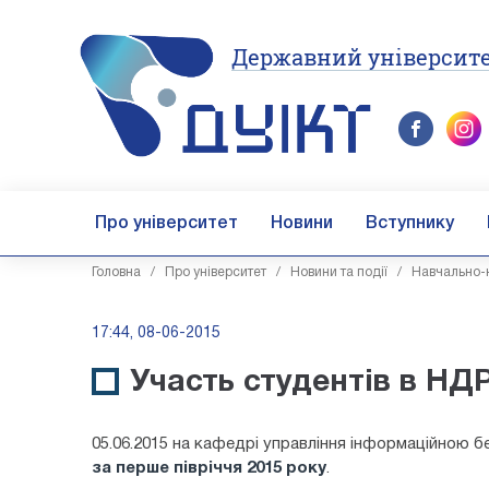
Державний університе
Про університет
Новини
Вступнику
Головна
/
Про університет
/
Новини та події
/
Навчально-н
17:44, 08-06-2015
Участь студентів в НД
05.06.2015 на кафедрі управління інформаційною б
за перше півріччя 2015 року
.