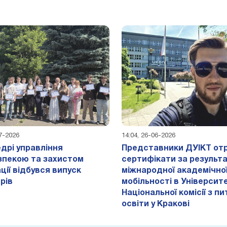
07-2026
14:04, 26-06-2026
дрі управління
Представники ДУІКТ от
зпекою та захистом
сертифікати за результ
ції відбувся випуск
міжнародної академічно
рів
мобільності в Університе
Національної комісії з п
освіти у Кракові