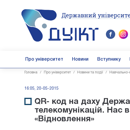
Державний університе
Про університет
Новини
Вступнику
Головна
/
Про університет
/
Новини та події
/
Навчально-н
16:05, 20-05-2015
QR- код на даху Держа
телекомунікацій. Нас в
«Відновлення»