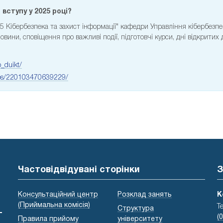
вступу у 2025 році?
25 Кібербезпека та захист інформації" кафедри Управління кібербезп
вини, сповіщення про важливі події, підготовчі курси, дні відкритих
_duikt/
ups/220103470639229/
Частовідвідувані сторінки
З
Консультаційний центр
Розклад занять
К
(Приймальна комісія)
Т
Структура
-
(
Правила прийому
університету