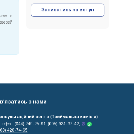
екою та
 дверей
в'язатись з нами
онсультаційний центр (Приймальна комісія)
елефон:
(044) 249-25-91;
(095) 931-37-42;
068) 420-74-65