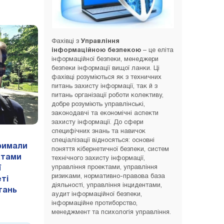
Фахівці з
Управління
інформаційною безпекою
– це еліта
інформаційної безпеки, менеджери
безпеки інформації вищої ланки. Ці
фахівці розуміються як з техничних
питань захисту інформації, так й з
питань організації роботи колективу,
добре розуміють управлінські,
законодавчі та економічні аспекти
захисту інформації. До сфери
специфічних знань та навичок
спеціалізації відносяться: основні
римали
поняття кібернетичної безпеки, систем
атами
технічного захисту інформації,
управління проектами, управління
ї
ризиками, нормативно-правова база
ті
діяльності, управління інцидентами,
итань
аудит інформаційної безпеки,
інформаційне протиборство,
менеджмент та психологія управління.