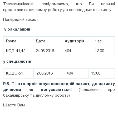
Телекомунікацій, повідомляємо, що Ви повинні
представити дипломну роботу до попереднього захисту.
Попередній захист
у бакалаврів
Група
Дата
Аудиторія
Час
КСД-41,42
24.05.2016
404
12:00
у спеціалістів
КСДС-51
2.06.2016
404
15:00
P.S. Ті, хто проігнорує попередній захист, до захисту
диплома не допускаються!
(Положення про
бакалаврську та дипломну роботу)
Щасти Вам.