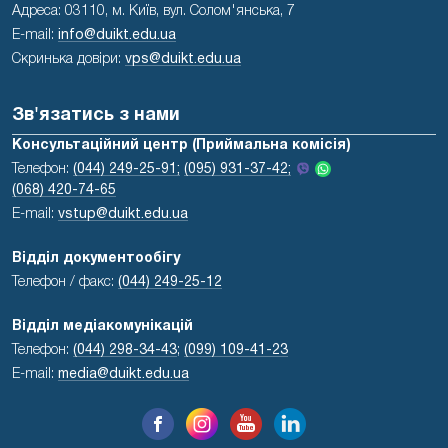
Адреса: 03110, м. Київ, вул. Солом'янська, 7
E-mail:
info@duikt.edu.ua
Скринька довіри:
vps@duikt.edu.ua
Зв'язатись з нами
Консультаційний центр (Приймальна комісія)
Телефон:
(044) 249-25-91;
(095) 931-37-42;
(068) 420-74-65
E-mail:
vstup@duikt.edu.ua
Відділ документообігу
Телефон / факс:
(044) 249-25-12
Відділ медіакомунікацій
Телефон:
(044) 298-34-43
;
(099) 109-41-23
E-mail:
media@duikt.edu.ua