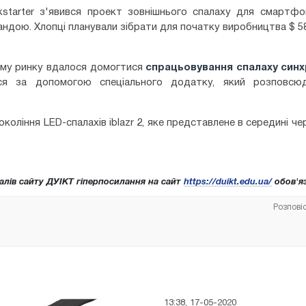
tarter з'явився проект зовнішнього спалаху для смартфоні
андою. Хлопці планували зібрати для початку виробництва $ 58
ому ринку вдалося домогтися
спрацьовування спалаху синх
ся за допомогою спеціального додатку, який розповсю
оління LED-спалахів iblazr 2, яке представлене в середині че
алів сайту ДУІКТ гіперпосилання на сайт
https://duikt.edu.ua/
обов'яз
Розпові
13:38, 17-05-2020