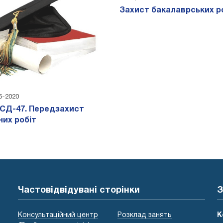
Захист бакалаврських ро
05-2020
ТСД-47. Передзахист
их робіт
Частовідвідувані сторінки
З
Консультаційний центр
Розклад занять
К