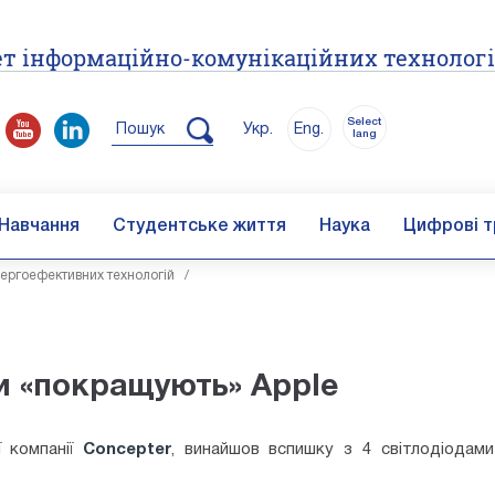
т інформаційно-комунікаційних технолог
Select
Пошук
Укр.
Eng.
lang
Навчання
Студентське життя
Наука
Цифрові т
ергоефективних технологій
/
и «покращують» Apple
ї компанії
Concepter
, винайшов вспишку з 4 світлодіодами