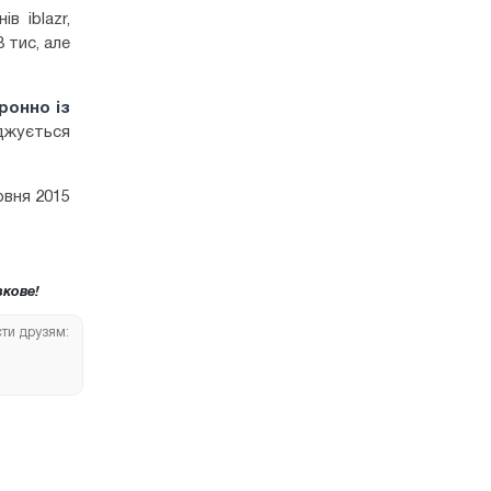
в iblazr,
 тис, але
ронно із
джується
рвня 2015
кове!
сти друзям: