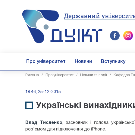
Державний університе
Про університет
Новини
Вступнику
Головна
/
Про університет
/
Новини та події
/
Кафедра Ен
18:46, 25-12-2015
Українські винахідник
Влад Тисленко
, засновник і голова українсько
роз'ємом для підключення до iPhone.