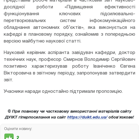
Представив робочі матеріали в частковий звіт науково-
дослідної роботи «Підвищення ефективності
функціонування ключових підсилювально-
перетворювальних систем інфокомунікаційного
обладнання автономних об’єктів», яка виконується на
кафедрі в плановому порядку, ознайомив з попередньою
версією майбутню наукової статті.
Науковий керівник аспіранта завідувач кафедри, доктор
технічних наук, професор Смирнов Володимир Сергійович
позитивно характеризував роботу Іваніченко Євгена
Вікторовича в звітному періоду, запропонував затвердити
звіт.
Учасники наради одностайно підтримали пропозицію.
© При повному чи частковому використанні матеріалів сайту
ДУІКТ гіперпосилання на сайт
https://duikt.edu.ua/
обов'язкове!
Оцінити новину:
2