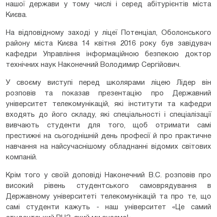
нашої держави у тому числі і серед абітурієнтів міста
Києва.
На відповідному заході у ліцеї Потенціал, Оболонського
району міста Києва 14 квітня 2016 року був завідувач
кафедри Управління інформаційною безпекою доктор
технічних наук Наконечний Володимир Сергійович.
У своєму виступі перед школярами ліцею Лідер він
розповів та показав презентацію про Державний
університет телекомунікацій, які інститути та кафедри
входять до його складу, які спеціальності і спеціалізації
вивчають студенти для того, щоб отримати самі
престижні на сьогоднішній день професії й про практичне
навчання на найсучаснішому обладнанні відомих світових
компаній.
Крім того у своїй доповіді Наконечний В.С. розповів про
високий рівень студентського самоврядування в
Державному університеті телекомунікацій та про те, що
самі студенти кажуть - наш університет «Це самий