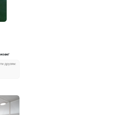
кове!
сти друзям: