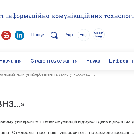
т інформаційно-комунікаційних технолог
Select
Пошук
Укр.
Eng.
lang
Навчання
Студентське життя
Наука
Цифрові т
ауковий інститут кібербезпеки та захисту інформації
/
НЗ...»
вному університеті телекомунікацій відбувся день відкритих 
ація Студради про наш університет, продемонстровані ау