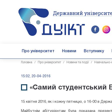
Державний університе
Про університет
Новини
Вступнику
Головна
/
Про університет
/
Новини та події
/
Навчально-н
15:02, 20-04-2016
«Самий студентський В
15 квітня 2016, як і кожну пятницю, о
16-00 в Держа
Майбутнім абітурієнтам була показана презент