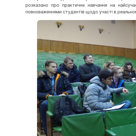
розказано про практичне навчання на найсучас
повноваженнями студентів щодо участі в реальном