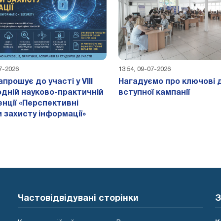
07-2026
13:54, 09-07-2026
прошує до участі у VIII
Нагадуємо про ключові 
дній науково-практичній
вступної кампанії
нції «Перспективні
 захисту інформації»
Частовідвідувані сторінки
З