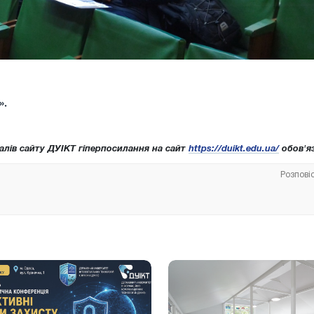
».
алів сайту ДУІКТ гіперпосилання на сайт
https://duikt.edu.ua/
обов'яз
Розпові