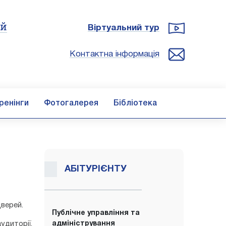
ій
Віртуальний тур
Контактна інформація
ренінги
Фотогалерея
Бібліотека
АБІТУРІЄНТУ
дверей.
Публічне управління та
диторії,
адміністрування