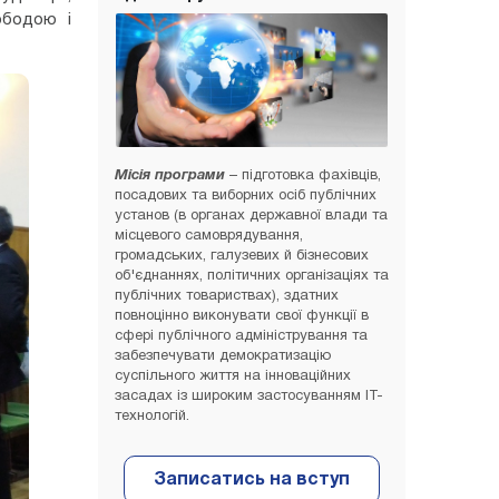
ободою і
Місія програми
– підготовка фахівців,
посадових та виборних осіб публічних
установ (в органах державної влади та
місцевого самоврядування,
громадських, галузевих й бізнесових
об'єднаннях, політичних організаціях та
публічних товариствах), здатних
повноцінно виконувати свої функції в
сфері публічного адміністрування та
забезпечувати демократизацію
суспільного життя на інноваційних
засадах із широким застосуванням ІТ-
технологій.