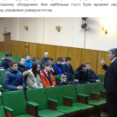
нішому обладнанні. Але найбільше гості були вражені св
у управлінні університетом.