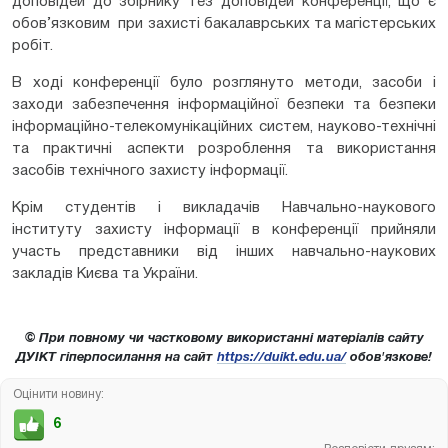
доповідей до збірнику тез доповідей конференції, що є
обов’язковим при захисті бакалаврських та магістерських
робіт.
В ході конференції було розглянуто методи, засоби і
заходи забезпечення інформаційної безпеки та безпеки
інформаційно-телекомунікаційних систем, науково-технічні
та практичні аспекти розроблення та використання
засобів технічного захисту інформації.
Крім студентів і викладачів Навчально-наукового
інституту захисту інформації в конференції прийняли
участь представники від інших навчально-наукових
закладів Києва та України.
© При повному чи частковому використанні матеріалів сайту
ДУІКТ гіперпосилання на сайт
https://duikt.edu.ua/
обов'язкове!
Оцінити новину:
6