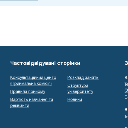
Частовідвідувані сторінки
З
Консультаційний центр
Розклад занять
К
(Приймальна комісія)
Т
Структура
-
(
Правила прийому
університету
E
Вартість навчання та
Новини
реквізити
В
Т