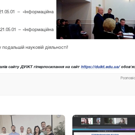
1.05.01 – «Інформаційна
1.05.01 – «Інформаційна
 подальшій науковій діяльності!
алів сайту ДУІКТ гіперпосилання на сайт
https://duikt.edu.ua/
обов'яз
Розпові