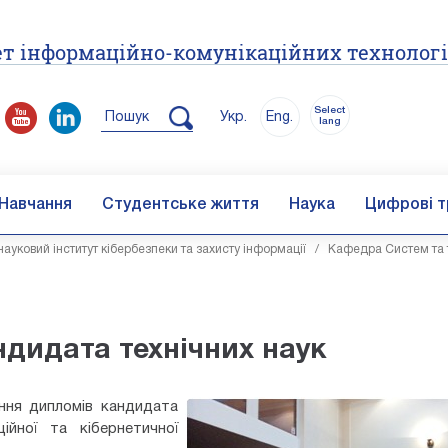
т інформаційно-комунікаційних технолог
Select
Пошук
Укр.
Eng.
lang
Навчання
Студентське життя
Наука
Цифрові т
ауковий інститут кібербезпеки та захисту інформації
/
Кафедра Систем та 
дидата технічних наук
ення дипломів кандидата
ійної та кібернетичної