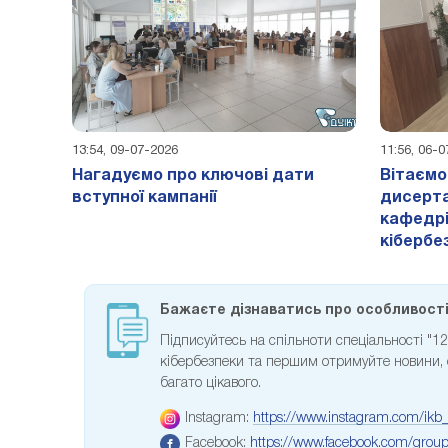
13:54, 09-07-2026
11:56, 06-
Нагадуємо про ключові дати
Вітаємо
вступної кампанії
дисерта
кафедрі
кібербе
Бажаєте дізнаватись про особливості 
Підписуйтесь на спільноти спеціальності "1
кібербезпеки та першим отримуйте новини, сп
багато цікавого.
Instagram:
https://www.instagram.com/ikb_
Facebook:
https://www.facebook.com/gro