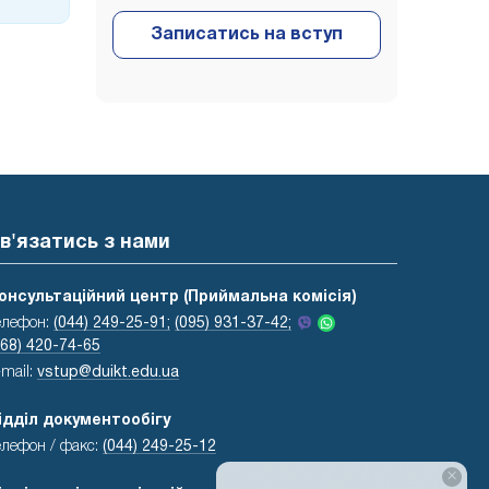
в'язатись з нами
онсультаційний центр (Приймальна комісія)
елефон:
(044) 249-25-91;
(095) 931-37-42;
068) 420-74-65
-mail:
vstup@duikt.edu.ua
ідділ документообігу
елефон / факс:
(044) 249-25-12
×