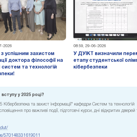
07-2026
08:59, 29-06-2026
 з успішним захистом
У ДУІКТ визначили перем
ції доктора філософії на
етапу студентської олім
 систем та технологій
кібербезпеки
зпеки!
вступу у 2025 році?
25 Кібербезпека та захист інформації" кафедри Систем та технологій
овіщення про важливі події, підготовчі курси, дні відкритих дверей 
dut/
ups/570148331619011