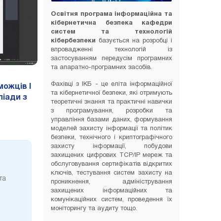
Освітня програма інформаційна та
кібернетична безпека кафедри
систем та технологій
кібербезпеки
базується на розробці і
впровадженні технологій із
застосуванням передусім програмних
та апаратно-програмних засобів.
Фахівці з ІКБ - це еліта інформаційної
ожців І
та кібернетичної безпеки, які отримують
піади з
теоретичні знання та практичні навички
з програмування, розробки та
управління базами даних, формування
моделей захисту інформації та політик
безпеки, технічного і криптографічного
захисту інформації, побудови
захищених цифрових TCP/IP мереж та
обслуговування сертифікатів відкритих
ключів, тестування систем захисту на
та
проникнення, адміністрування
захищених інформаційних та
комунікаційних систем, проведення їх
моніторингу та аудиту тощо.