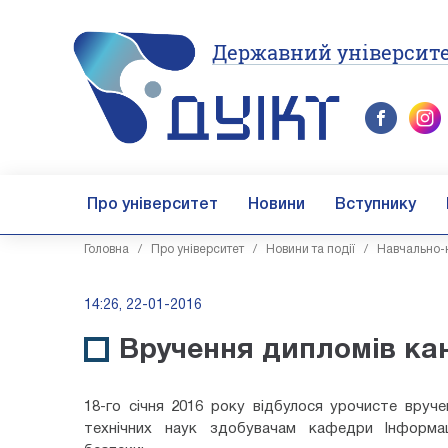
Державний університе
Про університет
Новини
Вступнику
Головна
/
Про університет
/
Новини та події
/
Навчально-н
14:26, 22-01-2016
Вручення дипломів кан
18-го січня 2016 року відбулося урочисте вруч
технічних наук здобувачам кафедри Інформац