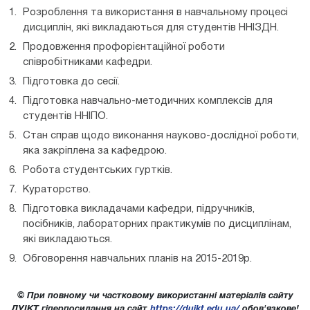
Розроблення та використання в навчальному процесі
дисциплін, які викладаються для студентів ННІЗДН.
Продовження профорієнтаційної роботи
співробітниками кафедри.
Підготовка до сесії.
Підготовка навчально-методичних комплексів для
студентів ННІПО.
Стан справ щодо виконання науково-дослідної роботи,
яка закріплена за кафедрою.
Робота студентських гуртків.
Кураторство.
Підготовка викладачами кафедри, підручників,
посібників, лабораторних практикумів по дисциплінам,
які викладаються.
Обговорення навчальних планів на 2015-2019р.
© При повному чи частковому використанні матеріалів сайту
ДУІКТ гіперпосилання на сайт
https://duikt.edu.ua/
обов'язкове!