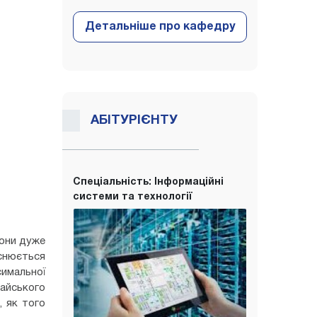
АБІТУРІЄНТУ
Спеціальність: Інформаційні
системи та технології
вони дуже
яснюється
симальної
тайського
, як того