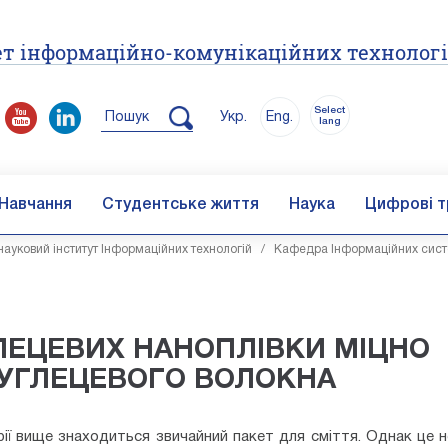
т інформаційно-комунікаційних технолог
Select
Пошук
Укр.
Eng.
lang
Навчання
Студентське життя
Наука
Цифрові т
ауковий інститут Інформаційних технологій
/
Кафедра Інформаційних систе
ЛЕЦЕВИХ НАНОПЛІВКИ МІЦНО
ВУГЛЕЦЕВОГО ВОЛОКНА
ї вище знаходиться звичайний пакет для сміття. Однак це н