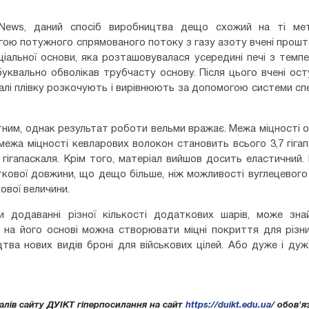
 News, даний спосіб виробництва дещо схожий на ті мет
гою потужного спрямованого потоку з газу азоту вчені прош
іальної основи, яка розташовувалася усередині печі з тем
л буквально обволікав трубчасту основу. Після цього вчені о
Далі плівку розкочують і вирівнюють за допомогою системи сп
тним, однак результат роботи вельми вражає. Межа міцності 
 межа міцності кевларових волокон становить всього 3,7 гігап
 гігапаскаля. Крім того, матеріал вийшов досить еластичний.
ткової довжини, що дещо більше, ніж можливості вуглецевого
ової величини.
и додаванні різної кількості додаткових шарів, може зна
 на його основі можна створювати міцні покриття для різни
тва нових видів броні для військових цілей. Або дуже і дуж
алів сайту ДУІКТ гіперпосилання на сайт
https://duikt.edu.ua/
обов'яз