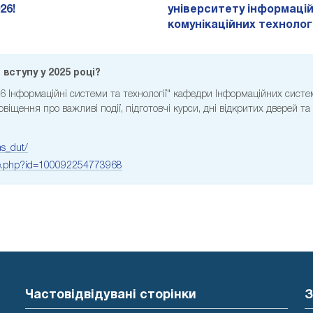
26!
університету інформаці
комунікаційних технолог
вступу у 2025 році?
26 Інформаційні системи та технології" кафедри Інформаційних систе
іщення про важливі події, підготовчі курси, дні відкритих дверей та
as_dut/
ile.php?id=100092254773968
Частовідвідувані сторінки
З