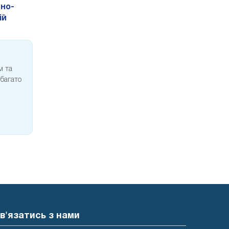
йно-
ій
м та
 багато
в'язатись з нами