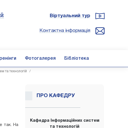
ій
Віртуальний тур
Контактна інформація
ренінги
Фотогалерея
Бібліотека
м та технологій
/
ПРО КАФЕДРУ
Кафедра Інформаційних систем
е так. На
та технологій