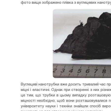
фото вище зображено плівка з вуглецевих нанотруб
Вуглецеві нанотрубки вже досить тривалий час пр
міцні і еластичні. Однак при створенні з них різ
це тим, що трубки в цьому випадку розташовуют
міцності необхідно, щоб вони розташовувалися п
університету науки і техніки знайшли спосіб вир