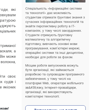
Спеціальність «Інформаційні системи
оди, які
та технології» дає можливість
товхували
студентам отримати ґрунтовні знання з
пературою
сучасних інформаційних технологій та
студжують
знайти перспективну роботу в ІТ-
компаніях, у тому числі закордонних.
еціальних
Студенти отримують ґрунтовну
математичну та алгоритмічну
підготовку, вивчають основні мови
отриманої
програмування, комп`ютерні мережі,
аскаля, а
операційні системи та інші дисципліни,
 Він може
необхідні для роботи за фахом.
 волокна,
Місцем роботи випускників можуть
бути організації, які займаються
розробкою та супроводом програмного
йти своє
забезпечення, у тому числі на
х судів і
платформі Web, оператори мобільного
е якісних
зв&#39;язку, Інтернет-провайдери,
організації, які використовують
комп`ютерні технології.
кове!