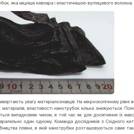
ок, яка міцніше кевлара і еластичнішою вуглецевого волокна.
ивертають увагу матеріалознавців. На мікроскопічному рівні 
них матеріалів, властивості нанотрубок кілька знижуються. По
ься випадковим чином, в той час як для досягнення їх мак
аралельно один одному. Команда дослідників з Східного ки
обництва плівки, в якій нанотрубки розташовуються саме так