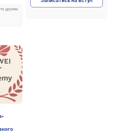
сти друзям:
а»
вного