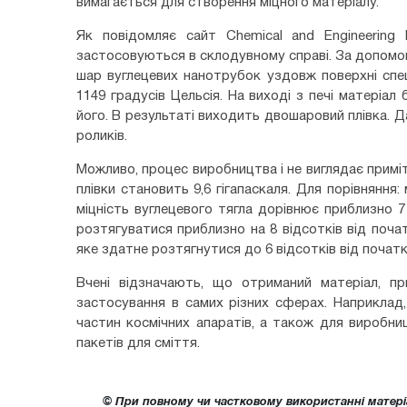
вимагається для створення міцного матеріалу.
Як повідомляє сайт Chemical and Engineering
застосовуються в склодувному справі. За допомо
шар вуглецевих нанотрубок уздовж поверхні спец
1149 градусів Цельсія. На виході з печі матеріа
його. В результаті виходить двошаровий плівка. 
роликів.
Можливо, процес виробництва і не виглядає примі
плівки становить 9,6 гігапаскаля. Для порівняння:
міцність вуглецевого тягла дорівнює приблизно 7
розтягуватися приблизно на 8 відсотків від поча
яке здатне розтягнутися до 6 відсотків від початк
Вчені відзначають, що отриманий матеріал, пр
застосування в самих різних сферах. Наприклад,
частин космічних апаратів, а також для виробниц
пакетів для сміття.
© При повному чи частковому використанні матері