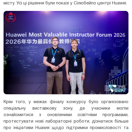
місту. Усі ці рішення були показі у Сілюбейпо центрі Huawei.
Крім того, у межах фіналу конкурсу було організовано
спеціальну виставкову зону, де учасники могли
ознайомитися з оновленими освітніми програмами,
протестувати нові лабораторні роботи, дізнатися більше
про ініціативи Huawei щодо підтримки промисловості та