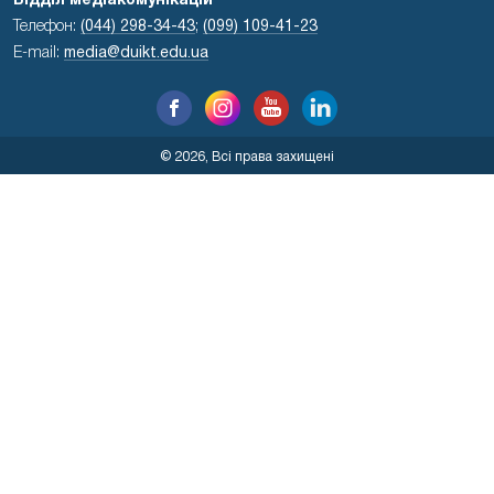
Відділ медіакомунікацій
Телефон:
(044) 298-34-43
;
(099) 109-41-23
E-mail:
media@duikt.edu.ua
© 2026, Всі права захищені