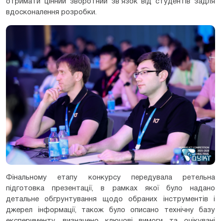
отримати цінний зворотний зв’язок від студентів задля
вдосконалення розробки.
Фінальному етапу конкурсу передувала ретельна
підготовка презентації, в рамках якої було надано
детальне обгрунтування щодо обраних інструментів і
джерел інформації, також було описано технічну базу
експерименту, визначено ключові вимоги та очікувані