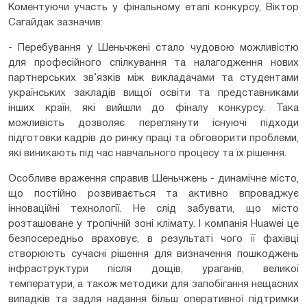
Коментуючи участь у фінальному етапі конкурсу, Віктор
Сагайдак зазначив:
- Перебування у Шеньчжені стало чудовою можливістю
для професійного спілкування та налагодження нових
партнерських зв’язків між викладачами та студентами
українських закладів вищої освіти та представниками
інших країн, які вийшли до фіналу конкурсу. Така
можливість дозволяє переглянути існуючі підходи
підготовки кадрів до ринку праці та обговорити проблеми,
які виникають під час навчального процесу та їх рішення.
Особливе враження справив Шеньчжень - динамічне місто,
що постійно розвивається та активно впроваджує
інноваційні технології. Не слід забувати, що місто
розташоване у тропічній зоні клімату. І компанія Huawei це
безпосередньо враховує, в результаті чого її фахівці
створюють сучасні рішення для визначення пошкоджень
інфраструктури після дощів, ураганів, великої
температури, а також методики для запобігання нещасних
випадків та задля надання більш оперативної підтримки