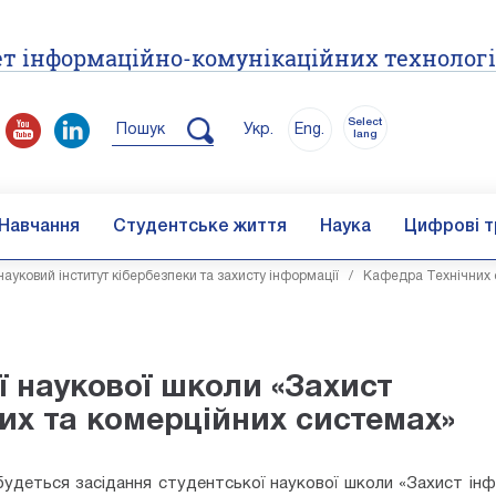
т інформаційно-комунікаційних технолог
Select
Пошук
Укр.
Eng.
lang
Навчання
Студентське життя
Наука
Цифрові т
ауковий інститут кібербезпеки та захисту інформації
/
Кафедра Технічних 
ї наукової школи «Захист
ких та комерційних системах»
дбудеться засідання студентської наукової школи «Захист інф