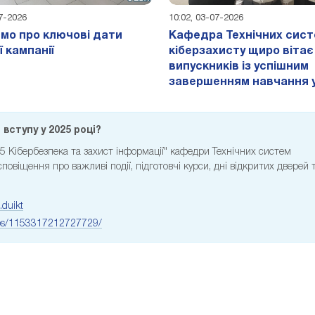
07-2026
10:02, 03-07-2026
мо про ключові дати
Кафедра Технічних сис
ї кампанії
кіберзахисту щиро вітає
випускників із успішним
завершенням навчання 
вступу у 2025 році?
25 Кібербезпека та захист інформації" кафедри Технічних систем
овіщення про важливі події, підготовчі курси, дні відкритих дверей 
.duikt
ups/1153317212727729/