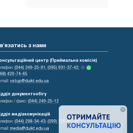
в'язатись з нами
онсультаційний центр (Приймальна комісія)
елефон:
(044) 249-25-91;
(095) 931-37-42;
068) 420-74-65
-mail:
vstup@duikt.edu.ua
ідділ документообігу
елефон / факс:
(044) 249-25-12
×
ідділ медіакомунікацій
елефон:
(044) 298-34-43
;
(099) 109-41-23
-mail:
media@duikt.edu.ua