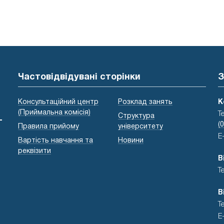
Частовідвідувані сторінки
З
Консультаційний центр
Розклад занять
К
(Приймальна комісія)
Т
Структура
-
(
Правила прийому
університету
E
Вартість навчання та
Новини
реквізити
В
Т
В
Т
E