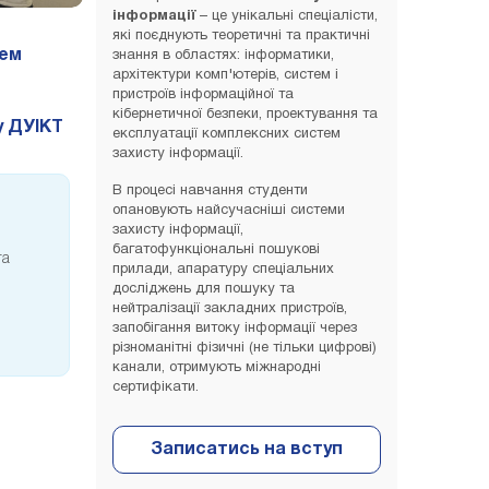
інформації
– це унікальні спеціалісти,
які поєднують теоретичні та практичні
тем
знання в областях: інформатики,
архітектури комп'ютерів, систем і
пристроїв інформаційної та
кібернетичної безпеки, проектування та
у ДУІКТ
експлуатації комплексних систем
захисту інформації.
В процесі навчання студенти
опановують найсучасніші системи
захисту інформації,
багатофункціональні пошукові
та
прилади, апаратуру спеціальних
досліджень для пошуку та
нейтралізації закладних пристроїв,
запобігання витоку інформації через
різноманітні фізичні (не тільки цифрові)
канали, отримують міжнародні
сертифікати.