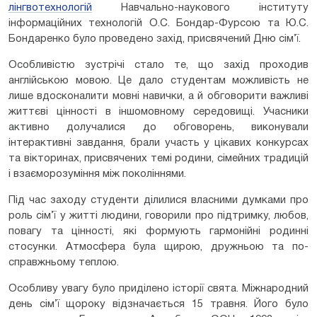
лінгвотехнологій
Навчально-наукового інституту
інформаційних технологій О.С. Бондар-Фурсою та Ю.С.
Бондаренко було проведено захід, присвячений Дню сім’ї.
Особливістю зустрічі стало те, що захід проходив
англійською мовою. Це дало студентам можливість не
лише вдосконалити мовні навички, а й обговорити важливі
життєві цінності в іншомовному середовищі. Учасники
активно долучалися до обговорень, виконували
інтерактивні завдання, брали участь у цікавих конкурсах
та вікторинах, присвячених темі родини, сімейних традицій
і взаєморозуміння між поколіннями.
Під час заходу студенти ділилися власними думками про
роль сім’ї у житті людини, говорили про підтримку, любов,
повагу та цінності, які формують гармонійні родинні
стосунки. Атмосфера була щирою, дружньою та по-
справжньому теплою.
Особливу увагу було приділено історії свята. Міжнародний
день сім’ї щороку відзначається 15 травня. Його було