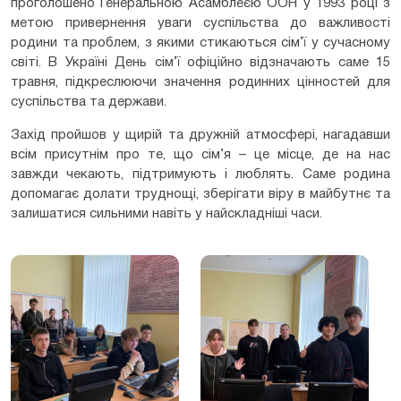
проголошено Генеральною Асамблеєю ООН у 1993 році з
метою привернення уваги суспільства до важливості
родини та проблем, з якими стикаються сім’ї у сучасному
світі. В Україні День сім’ї офіційно відзначають саме 15
травня, підкреслюючи значення родинних цінностей для
суспільства та держави.
Захід пройшов у щирій та дружній атмосфері, нагадавши
всім присутнім про те, що сім’я – це місце, де на нас
завжди чекають, підтримують і люблять. Саме родина
допомагає долати труднощі, зберігати віру в майбутнє та
залишатися сильними навіть у найскладніші часи.