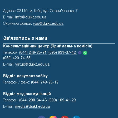
Адреса: 03110, м. Київ, вул. Солом'янська, 7
E-mail:
info@duikt.edu.ua
Скринька довіри:
vps@duikt.edu.ua
Зв'язатись з нами
Консультаційний центр (Приймальна комісія)
Телефон:
(044) 249-25-91;
(095) 931-37-42;
(068) 420-74-65
E-mail:
vstup@duikt.edu.ua
Відділ документообігу
Телефон / факс:
(044) 249-25-12
Відділ медіакомунікацій
Телефон:
(044) 298-34-43
;
(099) 109-41-23
E-mail:
media@duikt.edu.ua