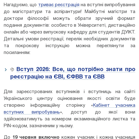
Нагадуємо, що
триває реєстрація
на вступні випробування
до магістратури та аспірантури! Майбутні магістри та
доктори філософії можуть обрати зручний формат
подання документів: особисто в Університеті, дистанційно
онлайн або через випускову кафедру для студентів ДУІКТ.
Детальні умови реєстрації, перелік необхідних документів
та покрокову інструкцію можна переглянути за
посиланням:
Вступ 2026: Все, що потрібно знати про
реєстрацію на ЄВІ, ЄФВВ та ЄВВ
Для зареєстрованих вступників і вступниць на сайті
Українського центру оцінювання якості освіти буде
створено інформаційну сторінку «
Кабінет учасника
вступних випробувань
», доступ до якої вони
здійснюватимуть за номером екзаменаційного листка та
РIN-кодом, зазначеним у ньому.
До
19 червня включно
кожен учасник і кожна учасниця