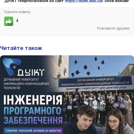
ДУІКТ гіперпосилання на сайт
https://duikt.edu.ua/
обов'язкове!
Оцінити новину:
4
Розповісти друзям:
Читайте також