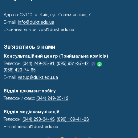
Адреса: 03110, м. Київ, вул. Солом'янська, 7
E-mail:
info@duikt.edu.ua
Скринька довіри:
vps@duikt.edu.ua
Зв'язатись з нами
Консультаційний центр (Приймальна комісія)
Телефон:
(044) 249-25-91;
(095) 931-37-42;
(068) 420-74-65
E-mail:
vstup@duikt.edu.ua
Відділ документообігу
Телефон / факс:
(044) 249-25-12
Відділ медіакомунікацій
Телефон:
(044) 298-34-43
;
(099) 109-41-23
E-mail:
media@duikt.edu.ua