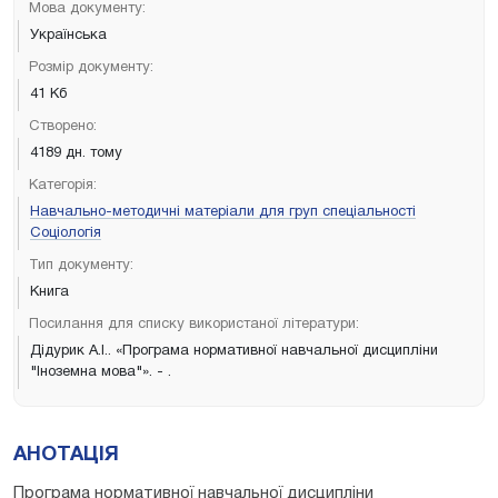
Мова документу:
Українська
Розмір документу:
41 Кб
Створено:
4189 дн. тому
Категорія:
Навчально-методичні матеріали для груп спеціальності
Соціологія
Тип документу:
Книга
Посилання для списку використаної літератури:
Дідурик А.І.. «Програма нормативної навчальної дисципліни
"Іноземна мова"». - .
АНОТАЦІЯ
Програма нормативної навчальної дисципліни