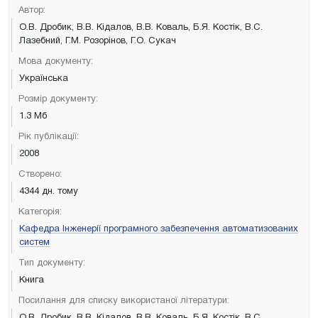
Автор:
О.В. Дробик, В.В. Кідалов, В.В. Коваль, Б.Я. Костік, В.С.
Лазебний, Г.М. Розорінов, Г.О. Сукач
Мова документу:
Українська
Розмір документу:
1.3 Мб
Рік публікації:
2008
Створено:
4344 дн. тому
Категорія:
Кафедра Інженерії програмного забезпечення автоматизованих
систем
Тип документу:
Книга
Посилання для списку використаної літератури:
О.В. Дробик, В.В. Кідалов, В.В. Коваль, Б.Я. Костік, В.С.