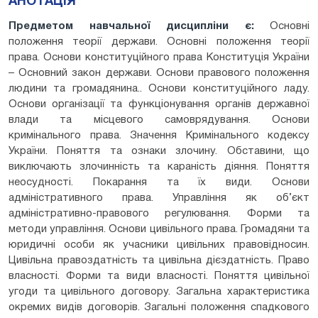
АНОТАЦІЯ
Предметом навчальної дисципліни є:
Основні
положення теорії держави. Основні положення теорії
права. Основи конституційного права Конституція України
– Основний закон держави. Основи правового положення
людини та громадянина.. Основи конституційного ладу.
Основи організації та функціонування органів державної
влади та місцевого самоврядування. Основи
кримінального права. Значення Кримінального кодексу
України. Поняття та ознаки злочину. Обставини, що
виключають злочинність та караність діяння. Поняття
неосудності. Покарання та їх види. Основи
адміністративного права. Управління як об’єкт
адміністративно-правового регулювання. Форми та
методи управління. Основи цивільного права. Громадяни та
юридичні особи як учасники цивільних правовідносин.
Цивільна правоздатність та цивільна дієздатність. Право
власності. Форми та види власності. Поняття цивільної
угоди та цивільного договору. Загальна характеристика
окремих видів договорів. Загальні положення спадкового