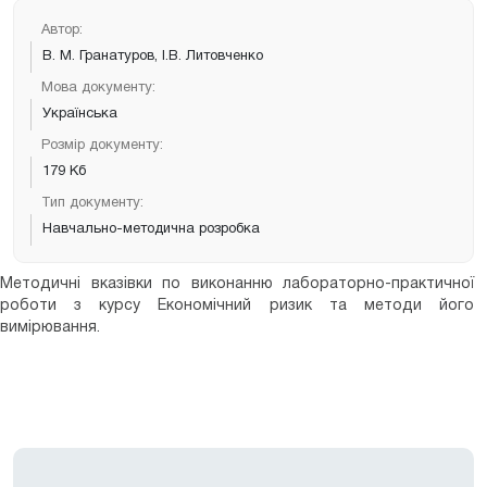
управлінського та стратегічного аналізу, який автори
розробили для магістрантів спеціальності «Облік і аудит».
Автор:
Для викладачів та студентів економічних спеціальностей, а
В. М. Гранатуров, І.В. Литовченко
також фахівців з економіки, бухгалтерського обліку і
Мова документу:
менеджменту.
Українська
Розмір документу:
179 Кб
Тип документу:
Навчально-методична розробка
Методичні вказівки по виконанню лабораторно-практичної
роботи з курсу Економічний ризик та методи його
вимірювання.