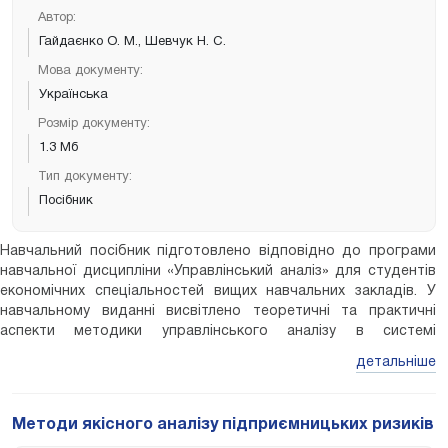
підприємств.
Автор:
Гайдаєнко О. М., Шевчук Н. С.
Мова документу:
Українська
Розмір документу:
1.3 Мб
Тип документу:
Посібник
Навчальний посібник підготовлено відповідно до програми
навчальної дисципліни «Управлінський аналіз» для студентів
економічних спеціальностей вищих навчальних закладів. У
навчальному виданні висвітлено теоретичні та практичні
аспекти методики управлінського аналізу в системі
управління підприємством. Теоретичні та методичні питання
детальніше
розглядаються з ракурсів оперативного, поточного та
перспективного (стратегічного) видів управлінського аналізу.
В основі посібника – курс лекцій з дисципліни, а також
Методи якісного аналізу підприємницьких ризиків
результати апробації міждисциплінарного тренінгу з