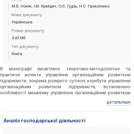
М.В. Ноняк, І.М. Крейдич, О.Є. Гудзь, Н.С. Прокопенко
Мова документу:
Українська
Розмір документу:
3.43 Мб
Тип документу:
Книга
В монографії висвітлено теоретико-методологічні та
практичні аспекти управління організаційним розвитком
підприємств, зокрема розкрито сутнісні атрибути управління
організаційним розвитком підприємств, встановлено
особливості механізму управління організаційним розвитком
підприємств й опрацьовано методичні підходи до
детальніше
формування системи показників результативності управління
організаційним розвитком підприємств, розроблено концепт
щодо побудови організаційного дизайну підприємства на
Аналіз господарської діяльності
основі інформаційно-комунікаційних технологій, досліджено
сучасний стан та тенденції організаційного розвитку на