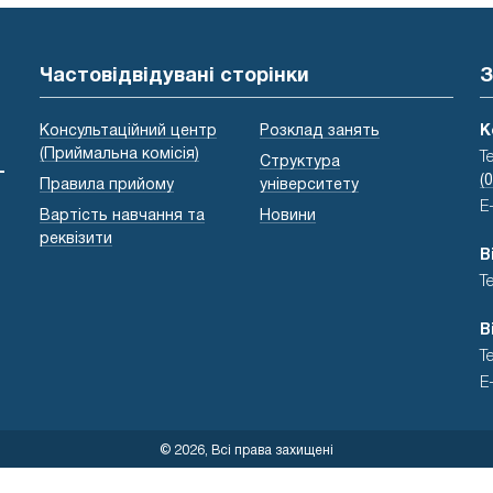
Частовідвідувані сторінки
З
Консультаційний центр
Розклад занять
К
(Приймальна комісія)
Т
Структура
-
(
Правила прийому
університету
E
Вартість навчання та
Новини
реквізити
В
Т
В
Т
E
© 2026, Всі права захищені