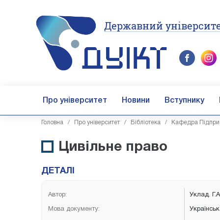
Державний університе
Про університет
Новини
Вступнику
Головна
/
Про університет
/
Бібліотека
/
Кафедра Підприєм
Цивільне право
ДЕТАЛІ
Автор:
Уклад. Г.
Мова документу:
Українсь