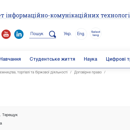
т інформаційно-комунікаційних технолог
Select
Пошук
Укр.
Eng.
lang
Навчання
Студентське життя
Наука
Цифрові т
ництва, торгівлі та біржової діяльності
/
Договірне право
/
А. Терещук
ка