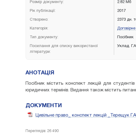
Розмір документу:
2.82 Мб
Рік публікації:
2017
Створено:
2373 дн. 
Категорія:
Договірне
Тип документу:
Посібник
Посилання для списку використаної
Уклад. Г.
літератури:
АНОТАЦІЯ
Посібник містить конспект лекцій для студентів
юридичних термінів. Видання також містить питан
ДОКУМЕНТИ
Цивільне право_ конспект лекцій _Терещук Г.А
Переглядів: 26 490