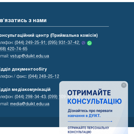
в'язатись з нами
онсультаційний центр (Приймальна комісія)
елефон:
(044) 249-25-91;
(095) 931-37-42;
068) 420-74-65
-mail:
vstup@duikt.edu.ua
ідділ документообігу
елефон / факс:
(044) 249-25-12
×
ідділ медіакомунікацій
елефон:
(044) 298-34-43
;
(099) 109-41-23
-mail:
media@duikt.edu.ua