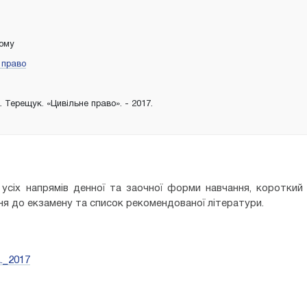
тому
 право
А. Терещук. «Цивільне право». - 2017.
 усіх напрямів денної та заочної форми навчання, короткий
ня до екзамену та список рекомендованої літератури.
._2017