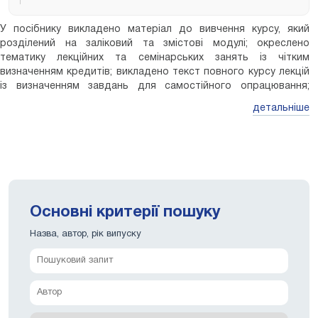
У посібнику викладено матеріал до вивчення курсу, який
розділений на заліковий та змістові модулі; окреслено
тематику лекційних та семінарських занять із чітким
визначенням кредитів; викладено текст повного курсу лекцій
із визначенням завдань для самостійного опрацювання;
запропоновано літературу для більш поглибленого вивчення
детальніше
курсу; подано критерії та тести перевірки знань та вмінь
студентів згідно вимогам щодо необхідної компетенції, яку
повинен здобути студент наприкінці оволодіння курсу.
Видання адресоване студентам усіх спеціальностей та
викладачам ВНЗів.
Основні критерії пошуку
Назва, автор, рік випуску