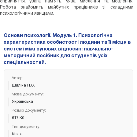
сприйняття, увага, пам’ять, уява, мислення та мовлення.
Робота знайомить майбутніх працівників зі складними
психологічними явищами.
Основи психології. Модуль 1. Психологічна
характеристика особистості людини та її місця в
системі міжгрупових відносин: навчально-
методичний посібник для студентів усіх
спеціальностей.
Автор:
Шиліна Н.Є.
Мова документу:
Українська
Розмір документу:
617 Кб
Тип документу:
Книга