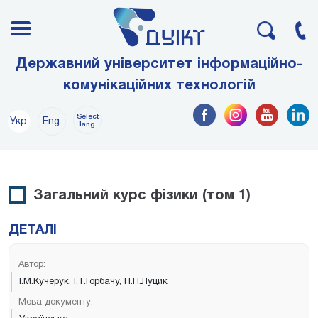
Державний університет інформаційно-
комунікаційних технологій
Select
Укр.
Eng.
lang
Загальний курс фізики (том 1)
ДЕТАЛІ
Автор:
І.М.Кучерук, І.Т.Горбачу, П.П.Луцик
Мова документу: