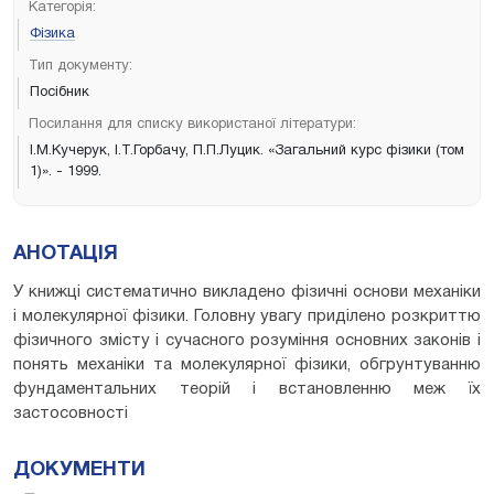
Категорія:
Фізика
Тип документу:
Посібник
Посилання для списку використаної літератури:
І.М.Кучерук, І.Т.Горбачу, П.П.Луцик. «Загальний курс фізики (том
1)». - 1999.
АНОТАЦІЯ
У книжці систематично викладено фізичні основи механіки
і молекулярної фізики. Головну увагу приділено розкриттю
фізичного змісту і сучасного розуміння основних законів і
понять механіки та молекулярної фізики, обгрунтуванню
фундаментальних теорій і встановленню меж їх
застосовності
ДОКУМЕНТИ