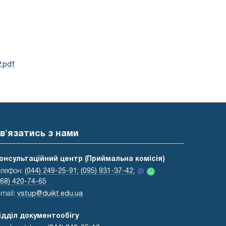
.pdf
в'язатись з нами
онсультаційний центр (Приймальна комісія)
елефон:
(044) 249-25-91;
(095) 931-37-42;
068) 420-74-65
-mail:
vstup@duikt.edu.ua
ідділ документообігу