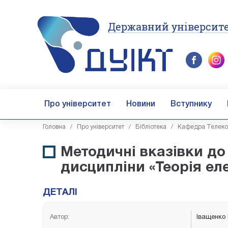
Державний університе
Про університет
Новини
Вступнику
Головна
/
Про університет
/
Бібліотека
/
Кафедра Телеком
Методичні вказівки до
дисципліни «Теорія еле
ДЕТАЛІ
Автор:
Іващенко 