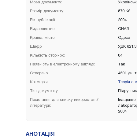
Мова документу:
Українсь
Розмір документу:
870 Кб
Рік публікації:
2004
Видавництво:
ОНАЗ
Країна, місто:
Одеса
Шифр:
УДК 621.3
Кількість сторінок:
84
Наявність в електронному вигляді:
Так
Створено:
4501 дн. 
Категорія:
Теорія ел
Тип документу:
Підручни
Посилання для списку використаної
Іващенко 
літератури:
лаборатор
2004.
АНОТАЦІЯ