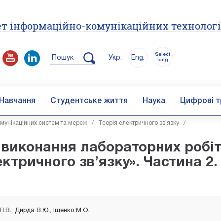
т інформаційно-комунікаційних технолог
Select
Пошук
Укр.
Eng.
lang
Навчання
Студентське життя
Наука
Цифрові т
унікаційних систем та мереж
/
Теорія електричного зв`язку
/
 виконання лабораторних робіт
ктричного зв’язку». Частина 2.
П.В., Дирда В.Ю., Іщенко М.О.