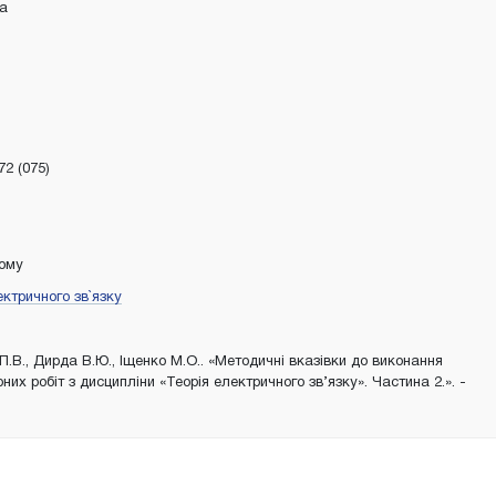
ка
72 (075)
тому
ектричного зв`язку
к
П.В., Дирда В.Ю., Іщенко М.О.. «Методичні вказівки до виконання
них робіт з дисципліни «Теорія електричного зв’язку». Частина 2.». -