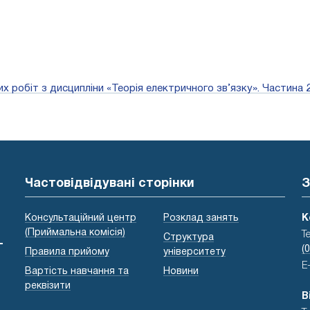
 робіт з дисципліни «Теорія електричного зв’язку». Частина 2
Частовідвідувані сторінки
З
Консультаційний центр
Розклад занять
К
(Приймальна комісія)
Т
Структура
-
(
Правила прийому
університету
E
Вартість навчання та
Новини
реквізити
В