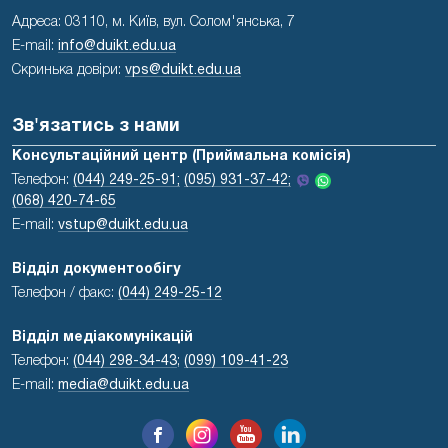
Адреса: 03110, м. Київ, вул. Солом'янська, 7
E-mail:
info@duikt.edu.ua
Скринька довіри:
vps@duikt.edu.ua
Зв'язатись з нами
Консультаційний центр (Приймальна комісія)
Телефон:
(044) 249-25-91;
(095) 931-37-42;
(068) 420-74-65
E-mail:
vstup@duikt.edu.ua
Відділ документообігу
Телефон / факс:
(044) 249-25-12
Відділ медіакомунікацій
Телефон:
(044) 298-34-43
;
(099) 109-41-23
E-mail:
media@duikt.edu.ua