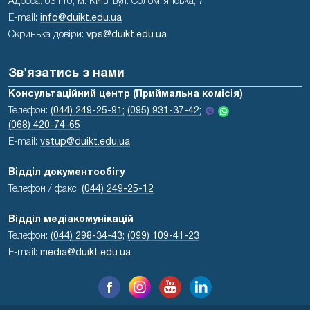
Адреса: 03110, м. Київ, вул. Солом'янська, 7
E-mail:
info@duikt.edu.ua
Скринька довіри:
vps@duikt.edu.ua
Зв'язатись з нами
Консультаційний центр (Приймальна комісія)
Телефон:
(044) 249-25-91;
(095) 931-37-42;
(068) 420-74-65
E-mail:
vstup@duikt.edu.ua
Відділ документообігу
Телефон / факс:
(044) 249-25-12
Відділ медіакомунікацій
Телефон:
(044) 298-34-43
;
(099) 109-41-23
E-mail:
media@duikt.edu.ua