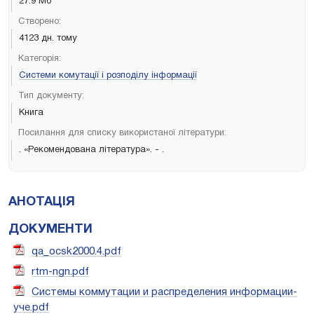
27.9 Мб
Створено:
4123 дн. тому
Категорія:
Системи комутації і розподілу інформації
Тип документу:
Книга
Посилання для списку використаної літератури:
. «Рекомендована література». - .
АНОТАЦІЯ
ДОКУМЕНТИ
qa_ocsk2000.4.pdf
rtm-ngn.pdf
Системы коммутации и распределения информации-
уче.pdf