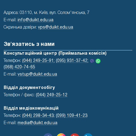
Адреса: 03110, м. Київ, вул. Солом'янська, 7
E-mail:
info@duikt.edu.ua
Скринька довіри:
vps@duikt.edu.ua
Зв'язатись з нами
Консультаційний центр (Приймальна комісія)
Телефон:
(044) 249-25-91;
(095) 931-37-42;
(068) 420-74-65
E-mail:
vstup@duikt.edu.ua
Відділ документообігу
Телефон / факс:
(044) 249-25-12
Відділ медіакомунікацій
Телефон:
(044) 298-34-43
;
(099) 109-41-23
E-mail:
media@duikt.edu.ua