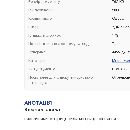
Розмір документу:
763 Кб
Рік публікації:
2006
Країна, місто:
Одеса
Шифр:
УДК 512.6
Кількість сторінок:
179
Наявність в електронному вигляді:
Так
Створено:
4499 дн. 
Категорія:
Менеджм
Тип документу:
Посібник
Посилання для списку використаної
Стрелковс
літератури:
АНОТАЦІЯ
Ключові слова
визначники, матриці, види матриць, рівняння