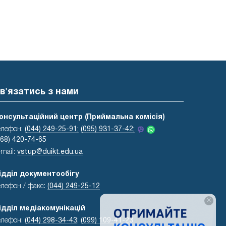
в'язатись з нами
онсультаційний центр (Приймальна комісія)
елефон:
(044) 249-25-91;
(095) 931-37-42;
068) 420-74-65
-mail:
vstup@duikt.edu.ua
ідділ документообігу
елефон / факс:
(044) 249-25-12
×
ідділ медіакомунікацій
елефон:
(044) 298-34-43
;
(099) 109-41-23