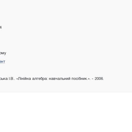
4
тому
ент
ька І.В.. «Лінійна алгебра: навчальний посібник.». - 2006.