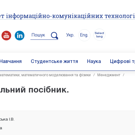
т інформаційно-комунікаційних технолог
Select
Пошук
Укр.
Eng.
lang
Навчання
Студентське життя
Наука
Цифрові т
атематики, математичного моделювання та фізики
/
Менеджмент
/
альний посібник.
ька І.В.
ка