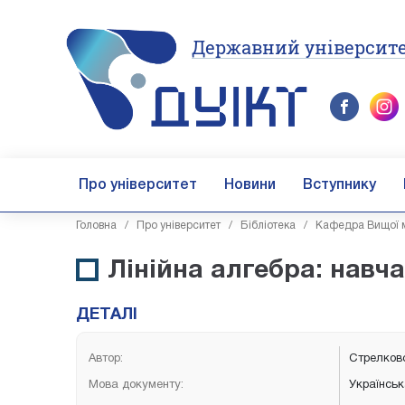
Державний університе
Про університет
Новини
Вступнику
Головна
/
Про університет
/
Бібліотека
/
Кафедра Вищої м
Лінійна алгебра: навч
ДЕТАЛІ
Автор:
Стрелковс
Мова документу:
Українсь