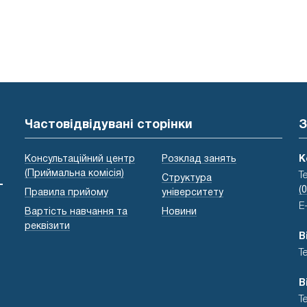
Частовідвідувані сторінки
З
Консультаційний центр
Розклад занять
К
(Приймальна комісія)
Т
Структура
-
(
Правила прийому
університету
E
Вартість навчання та
Новини
реквізити
В
Т
В
Т