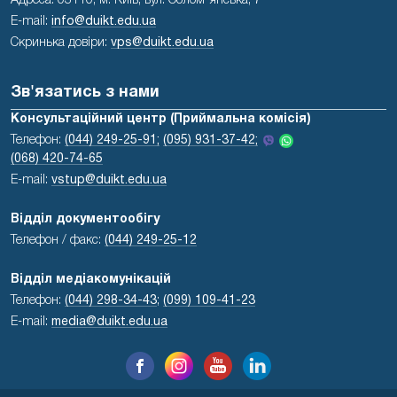
Адреса: 03110, м. Київ, вул. Солом'янська, 7
E-mail:
info@duikt.edu.ua
Скринька довіри:
vps@duikt.edu.ua
Зв'язатись з нами
Консультаційний центр (Приймальна комісія)
Телефон:
(044) 249-25-91;
(095) 931-37-42;
(068) 420-74-65
E-mail:
vstup@duikt.edu.ua
Відділ документообігу
Телефон / факс:
(044) 249-25-12
Відділ медіакомунікацій
Телефон:
(044) 298-34-43
;
(099) 109-41-23
E-mail:
media@duikt.edu.ua