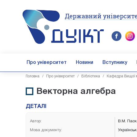
Державний університе
Про університет
Новини
Вступнику
Головна
/
Про університет
/
Бібліотека
/
Кафедра Вищої м
Векторна алгебра
ДЕТАЛІ
Автор:
В.М. Паск
Мова документу:
Українсь