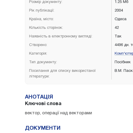
Розмір документу:
1.25 Мб
Рік публікації:
2004
Країна, місто:
Одеса
Кількість сторінок:
42
Наявність в електронному вигляді:
Так
Створено:
4496 дн. 
Категорія:
Комп'ютер
Тип документу:
Посібник
Посилання для списку використаної
В.М. Паск
літератури:
АНОТАЦІЯ
Ключові слова
вектор, операції над векторами
ДОКУМЕНТИ