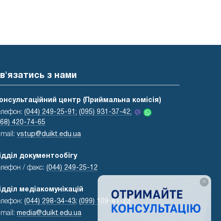
в'язатись з нами
онсультаційний центр (Приймальна комісія)
елефон:
(044) 249-25-91;
(095) 931-37-42;
068) 420-74-65
-mail:
vstup@duikt.edu.ua
ідділ документообігу
елефон / факс:
(044) 249-25-12
×
ідділ медіакомунікацій
елефон:
(044) 298-34-43
;
(099) 109-41-23
-mail:
media@duikt.edu.ua