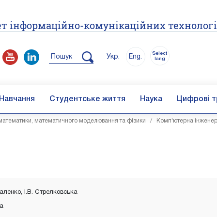
т інформаційно-комунікаційних технолог
Select
Пошук
Укр.
Eng.
lang
Навчання
Студентське життя
Наука
Цифрові т
атематики, математичного моделювання та фізики
/
Комп'ютерна інженер
аленко, І.В. Стрелковська
ка