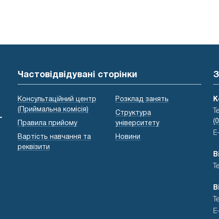
Частовідвідувані сторінки
З
Консультаційний центр
Розклад занять
К
(Приймальна комісія)
Т
Структура
-
(
Правила прийому
університету
E
Вартість навчання та
Новини
реквізити
В
Т
В
Т
E