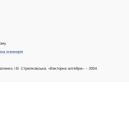
тому
на інженерія
аленко, І.В. Стрелковська. «Векторна алгебра». - 2004.