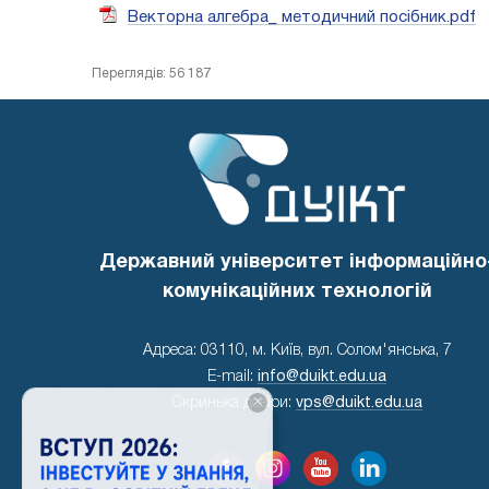
Векторна алгебра_ методичний посібник.pdf
Переглядів: 56 187
Державний університет інформаційно
комунікаційних технологій
Адреса: 03110, м. Київ, вул. Солом'янська, 7
E-mail:
info@duikt.edu.ua
×
Скринька довіри:
vps@duikt.edu.ua