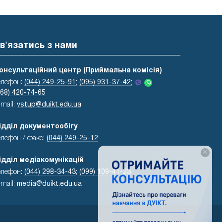
в'язатись з нами
онсультаційний центр (Приймальна комісія)
елефон:
(044) 249-25-91;
(095) 931-37-42;
068) 420-74-65
-mail:
vstup@duikt.edu.ua
ідділ документообігу
елефон / факс:
(044) 249-25-12
×
ідділ медіакомунікацій
елефон:
(044) 298-34-43
;
(099) 109-41-23
-mail:
media@duikt.edu.ua