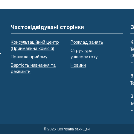
Частовідвідувані сторінки
З
Консультаційний центр
Розклад занять
К
(Приймальна комісія)
Т
Структура
-
(
Правила прийому
університету
E
Вартість навчання та
Новини
реквізити
В
Т
В
Т
E
© 2026, Всі права захищені