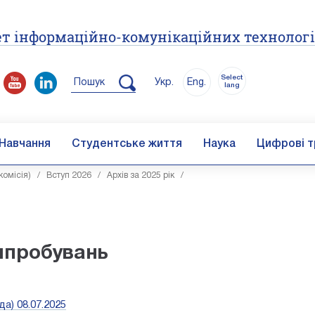
т інформаційно-комунікаційних технолог
Select
Пошук
Укр.
Eng.
lang
Навчання
Студентське життя
Наука
Цифрові т
комісія)
/
Вступ 2026
/
Архів за 2025 рік
/
ипробувань
а) 08.07.2025