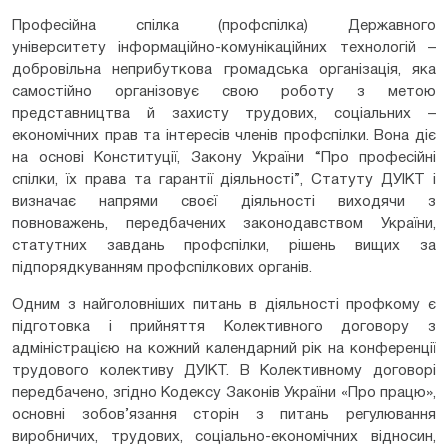
Професійна спілка (профспілка) Державного
університету інформаційно-комунікаційних технологій –
добровільна неприбуткова громадська організація, яка
самостійно організовує свою роботу з метою
представництва й захисту трудових, соціальних –
економічних прав та інтересів членів профспілки. Вона діє
на основі Конституції, Закону України “Про професійні
спілки, їх права та гарантії діяльності”, Статуту ДУІКТ і
визначає напрями своєї діяльності виходячи з
повноважень, передбачених законодавством України,
статутних завдань профспілки, рішень вищих за
підпорядкуванням профспілкових органів.
Одним з найголовніших питань в діяльності профкому є
підготовка і прийняття Колективного договору з
адміністрацією на кожний календарний рік на конференції
трудового колективу ДУІКТ. В Колективному договорі
передбачено, згідно Кодексу Законів України «Про працю»,
основні зобов’язання сторін з питань регулювання
виробничих, трудових, соціально-економічних відносин,