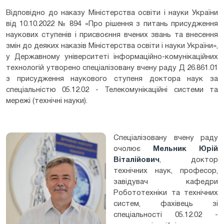
Відповідно до наказу Міністерства освіти і науки України
від 10.10.2022 № 894 «Про рішення з питань присудження
наукових ступенів і присвоєння вчених звань та внесення
змін до деяких наказів Міністерства освіти і науки України»,
у Державному університеті інформаційно-комунікаційних
технологій утворено спеціалізовану вчену раду Д 26.861.01
з присудження наукового ступеня доктора наук за
спеціальністю 05.12.02 - Телекомунікаційні системи та
мережі (технічні науки).
Спеціалізовану вчену раду
очолює
Мельник Юрій
Віталійович
, доктор
технічних наук, професор,
завідувач кафедри
Робототехніки та технічних
систем, фахівець зі
спеціальності 05.12.02 -