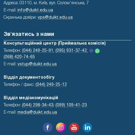
Адреса: 03110, м. Київ, вул. Солом'янська, 7
E-mail:
info@duikt.edu.ua
Скринька довіри:
vps@duikt.edu.ua
Зв'язатись з нами
Консультаційний центр (Приймальна комісія)
Телефон:
(044) 249-25-91;
(095) 931-37-42;
(068) 420-74-65
E-mail:
vstup@duikt.edu.ua
Відділ документообігу
Телефон / факс:
(044) 249-25-12
Відділ медіакомунікацій
Телефон:
(044) 298-34-43
;
(099) 109-41-23
E-mail:
media@duikt.edu.ua