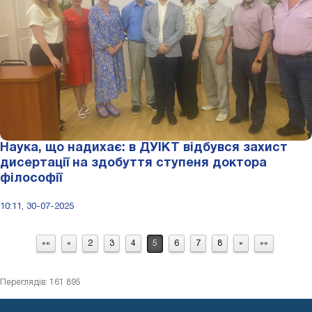
Наука, що надихає: в ДУІКТ відбувся захист
дисертації на здобуття ступеня доктора
філософії
10:11, 30-07-2025
««
«
2
3
4
5
6
7
8
»
»»
Переглядів: 161 895