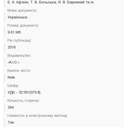
Е. А. Афонін, Т. В. Бєльська, Я. В. Бережний та ін.
Мова документу:
Українська
Розмір документу:
9.61 Мб
Рік публікації:
2016
Видавництво:
«К.І.С.»
Країна, місто:
Київ
Шифр:
УДК - 32:351(075.8)
Кількість сторінок:
264
Наявність в електронному вигляді:
Так