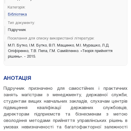
Категорія:
Бібліотека
Тип документу:
Підручник
Посилання для списку використаної літератури:
М.П. Бутко, І.М. Бутко, В.П. Мащенко, М.І. Мурашко, Л.Д.
Оліфіренко, Т.В. Пепа, Г.М. Самійленко. «Теорія прийняття
рішень». - 2015.
АНОТАЦІЯ
Підручник призначено для самостійних і практичних
занять магістрам з менеджменту, державної служби,
студентам вищих навчальних закладів, слухачам центрів
підвищення кваліфікації державних службовців,
директорам підприємств та бізнесменам з метою
оволодіння методами прийняття управлінських рішень в
умовах невизначеності та багатофакторної залежності