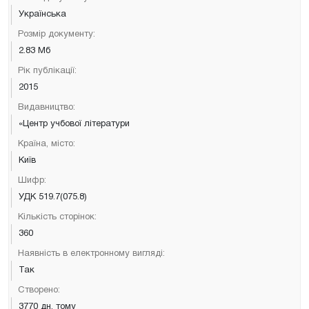
Українська
Розмір документу:
2.83 Мб
Рік публікації:
2015
Видавництво:
«Центр учбової літератури
Країна, місто:
Київ
Шифр:
УДК 519.7(075.8)
Кількість сторінок:
360
Наявність в електронному вигляді:
Так
Створено:
3770 дн. тому