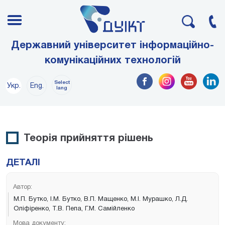
Державний університет інформаційно-
комунікаційних технологій
Select
Укр.
Eng.
lang
Теорія прийняття рішень
ДЕТАЛІ
Автор:
М.П. Бутко, І.М. Бутко, В.П. Мащенко, М.І. Мурашко, Л.Д.
Оліфіренко, Т.В. Пепа, Г.М. Самійленко
Мова документу: